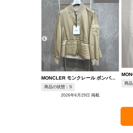
MONCLER モンクレール ナイロンジャケット ホワイト サイズ2
MONCLER モンクレール ボンバージャケット BALDA ベージュ
商品の状態：A
商品
2026年6月28日 掲載
月29日 掲載