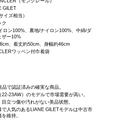
NCLER（モンクレール）
 GILET
Mサイズ相当）
ック
イロン100%、裏地/ナイロン100%、中綿/ダ
ェザー10%
cm、着丈約50cm、身幅約46cm
CLERワッペン付巾着袋
正規品で認証済みの確実な商品。
22-23AW）のモデルで市場需要が高い。
く目立つ傷や汚れがない美品状態。
で人気のあるLIANE GILETモデルは中古市
価を維持。