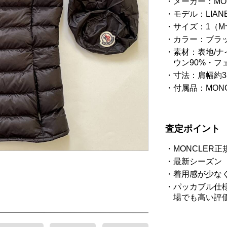
メーカー：MO
モデル：LIANE
サイズ：1（
カラー：ブラ
素材：表地/ナ
ウン90%・フ
寸法：肩幅約38
付属品：MON
査定ポイント
MONCLER
最新シーズン（
着用感が少な
パッカブル仕様
場でも高い評