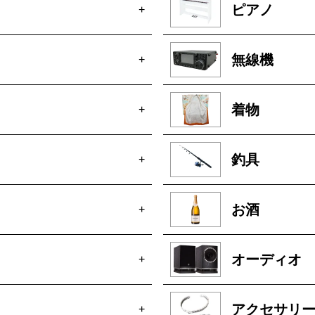
ピアノ
+
無線機
+
着物
+
釣具
+
お酒
+
オーディオ
+
アクセサリ
+