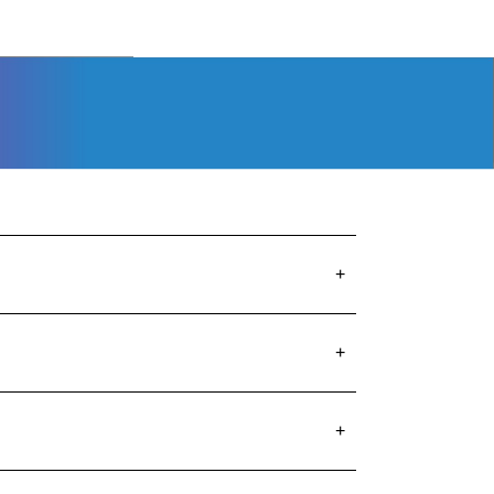
+
+
+