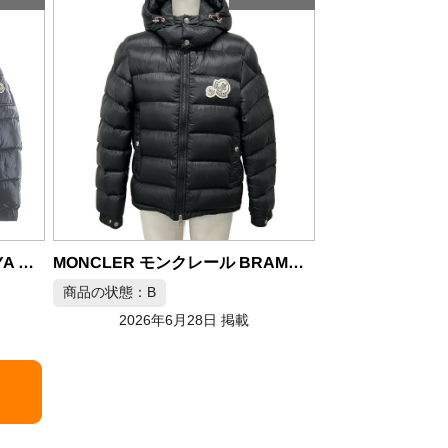
モンクレール MONCLER トートバッグ ナイロン ブラック メンズ
MONCLER モンクレール BRAMANT ダウンジャケット サイズ2
商品の状態：S
商品の状態：A
2026年6月28日 掲載
2026年