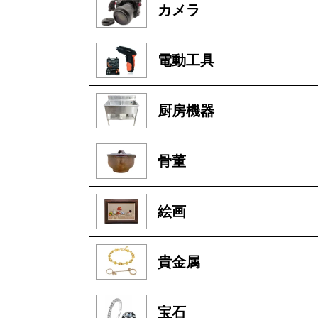
カメラ
電動工具
厨房機器
骨董
絵画
貴金属
宝石