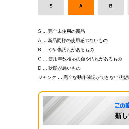
S
A
B
S … 完全未使用の新品
A … 新品同様の使用感のないもの
B … やや傷汚れがあるもの
C … 使用年数相応の傷や汚れがあるもの
D … 状態が悪いもの
ジャンク … 完全な動作確認ができない状態
この
新し