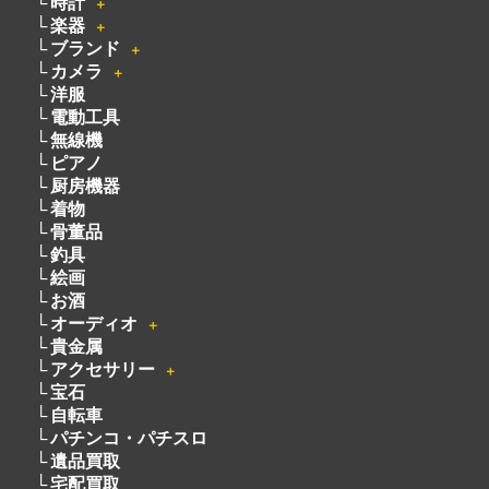
時計
＋
楽器
＋
ブランド
＋
カメラ
＋
洋服
電動工具
無線機
ピアノ
厨房機器
着物
骨董品
釣具
絵画
お酒
オーディオ
＋
貴金属
アクセサリー
＋
宝石
自転車
パチンコ・パチスロ
遺品買取
宅配買取