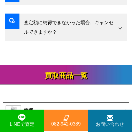
に働くことがありますが、本体の状態を中心に
古物営業法の規定により、買取時には身分証明
査定いたします。
書（運転免許証・マイナンバーカードなど）の
査定額に納得できなかった場合、キャンセ
ご提示をお願いしております。スムーズな取引
ルできますか？
のため、あらかじめご準備ください。
査定額にご納得いただけない場合はキャンセル
いただけます。査定自体は無料ですので、お気
軽にお申し込みください。宅配買取の場合、キ
買取商品一覧
ャンセル時の返送についての取り扱いは事前に
ご確認ください。
家電
+
082-942-0389
LINEで査定
お問い合わせ
時計
+