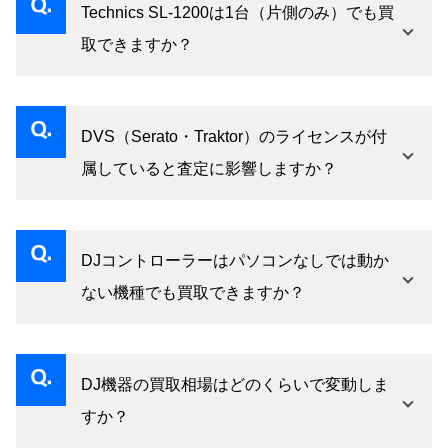
Technics SL-1200は1台（片側のみ）でも買
体の状態を優先して確認します。症状をできる
取できますか？
だけ詳しくお伝えください。
1台のみでも買取は可能です。ただしペア（2
台）で状態が揃っている方が市場での需要が高
DVS（Serato・Traktor）のライセンスが付
く、査定額が上がりやすい傾向があります。
属していると査定に影響しますか？
ハードウェアに付属するDVSライセンスは査定
の参考になります。ライセンスの有効性や移行
DJコントローラーはパソコンなしでは動か
可否はブランドによって異なるため、詳細をお
ない機種でも買取できますか？
伝えいただくとスムーズです。
PCがなくても買取対象です。スタンドアローン
動作の可否に関わらず、ブランド・モデル・本
DJ機器の買取相場はどのくらいで変動しま
体の状態を中心に査定いたします。
すか？