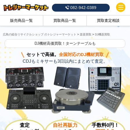
082-942-0389
販売商品一覧
買取商品一覧
買取査定相談
広島の総合リサイクルショップ のトレジャーマーケット
>
楽器買取
>
DJ機器買取
DJ機材高価買取！ターンテーブルも
セットで高値。
全国対応のDJ機材買取
CDJもミキサーも3日以内にまとめて査定。
査定
自社再販力
手数料0円！