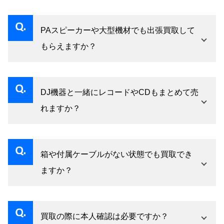
新モデルの発売や海外需要の変動によって相場
が動くことがあります。特にPioneer DJの主力
PAスピーカーや大型機材でも出張買取して
機は後継機発売時に旧モデルの相場が変化しや
もらえますか？
すいため、売却をお考えの場合は早めのご相談
大型・重量級のPAスピーカーやラック機材でも
をおすすめします。
出張買取に対応しております。スタッフが直接
DJ機器と一緒にレコードやCDもまとめて売
お伺いして査定・搬出まで対応いたします。ま
れますか？
ずはお気軽にご連絡ください。
レコード・CD・DATテープなどの音楽メディア
も買取対象です。まとめてご依頼いただくと手
箱や付属ケーブルがない状態でも買取でき
続きがスムーズです。
ますか？
付属品がない状態でも買取は可能です。純正ケ
ースやケーブルが揃っている場合は査定に有利
買取の際に本人確認は必要ですか？