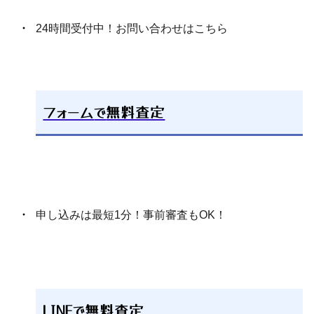
K18 ビアスセット 4セット ダイ
Chrome Hearts クロムハーツ
24時間受付中！お問い合わせはこちら
ピアス シルバー925 六芒星
ヤモンド付
43,500
28,500
円
円
フォーム
で
無料査定
メンズアクセサリー おまとめ
ダイヤモンドピアス
約1.5kg
249,300
50,000
円
円
申し込みは最短1分！事前審査もOK！
LINE
で
無料査定