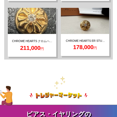
CHROME HEARTS ER STUD
CHROME HEARTS クロムハー
CROSS BALL W/DMND 22K ス
ツ 22K クロスボール ダイヤ ス
178,000
211,000
円
タッドピアス
円
タッドピアス
CHROME HEARTS クロムハー
TIFFANY&Co. ティファニー ツ
ツ CHクロス2ファット パヴェ
イストロープデザイン イヤリ
68,600
140,100
円
円
ダイヤ スタッドピアス 22K
ング
ピアス・イヤリングの