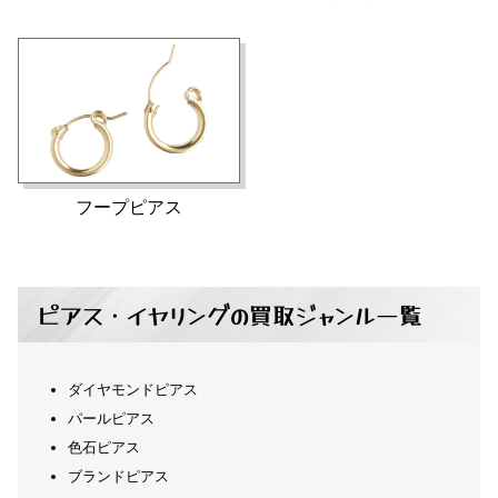
K18 ゴールド ピアス イヤリン
CHANEL ヴィンテージ ピアス
ロゴ
グ
48,500
26,500
円
円
フープピアス
ピアス・イヤリングの買取ジャンル一覧
TASAKI 田崎真珠 K18 アコヤ本
CHANEL シャネル イヤリング
真珠 天然ダイヤモンド イヤリ
ゴールドカラーストーン ヴィ
ダイヤモンドピアス
54,000
476,000
円
円
ンテージ
ング
パールピアス
色石ピアス
ブランドピアス