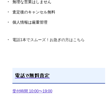
無理な営業はしません
査定後のキャンセル無料
TIFFANY&Co. ティファニー リ
ティファニー オープンハート
ピアス シルバー925 ゴールド
ボン ピアス シルバー SV925
14,500
10,600
円
円
585
個人情報は厳重管理
電話1本でスムーズ！お急ぎの方はこちら
Pt900 天然ブラックダイヤモン
Tiffany & Co. パール ダイヤモ
ド/ダイヤモンドピアス
ンド ピアス pt950
51,000
113,800
円
円
0.25/0.25ct
電話
で
無料査定
受付時間 10:00〜19:00