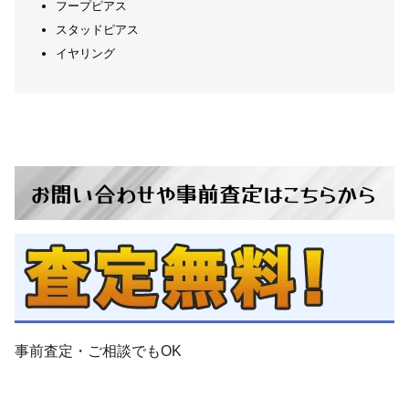
フープピアス
スタッドピアス
イヤリング
クロムハーツ ピアス イヤーカ
CHANEL シャネル ココマーク
カラーストーン イヤリング
フ ゴールド
115,000
29,500
円
円
お問い合わせ
や
事前査定
は
こちらから
CHANEL シャネル ココマーク
CHANEL シャネル CC ココマ
ーク ピアス 02A ゴールドカラ
カラーストーン ヴィンテージ
55,200
31,000
円
円
イヤリング
ー
事前査定・ご相談
でも
OK