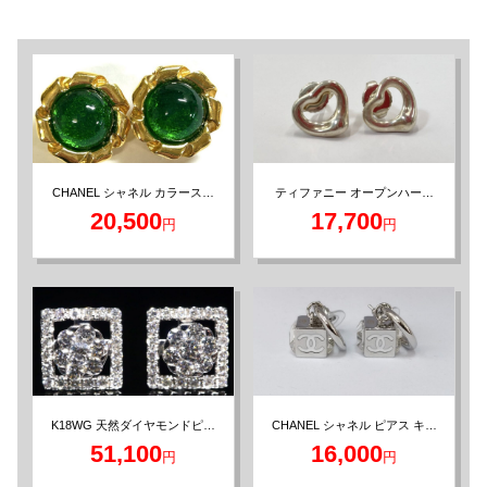
CHANEL シャネル カラースト
ティファニー オープンハート
ーン ヴィンテージ イヤリング
ピアス エルサペレッティ シル
20,500
17,700
円
円
グリーン
バー925
CHANEL シャネル ピアス キュ
K18WG 天然ダイヤモンドピア
ーブ シルバーカラー
ス 0.28/0.28ct
51,100
16,000
円
円