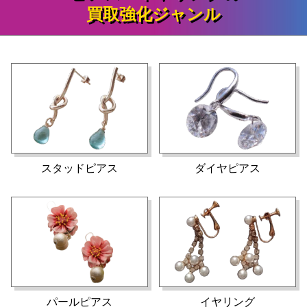
買取強化ジャンル
K18WG 天然ダイヤモンドピア
CHANEL シャネル カラースト
ーン ヴィンテージ イヤリング
ス 0.20/0.20ct
45,000
45,000
円
円
グリーン
スタッドピアス
ダイヤピアス
ミキモト K14WG ダイヤモンド
Dior ディオール イヤリング ラ
インストーン ゴールドカラー
パール イヤリング
52,000
107,100
円
円
パールピアス
イヤリング