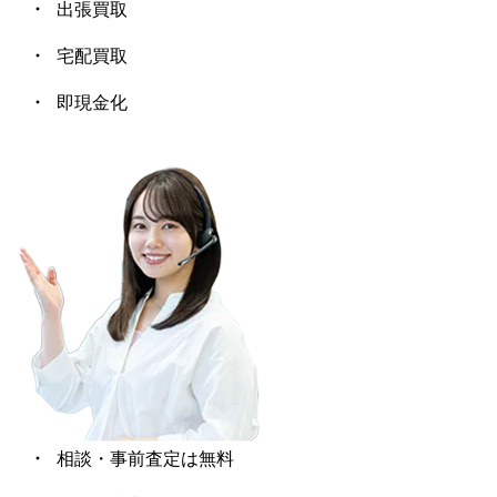
出張買取
宅配買取
K18WG 天然アメジスト/本真珠
TIFFANY&Co. ティファニー ボ
即現金化
ールダングル イヤリング 翡翠
ピアス
30,500
70,000
円
円
SV925
CHANEL シャネル カラースト
マリーエレーヌ ドゥ タイヤッ
ク MHT グリーン クォーツ 22K
ーン ヴィンテージ イヤリング
40,500
275,000
円
円
ピアス
相談・事前査定は無料