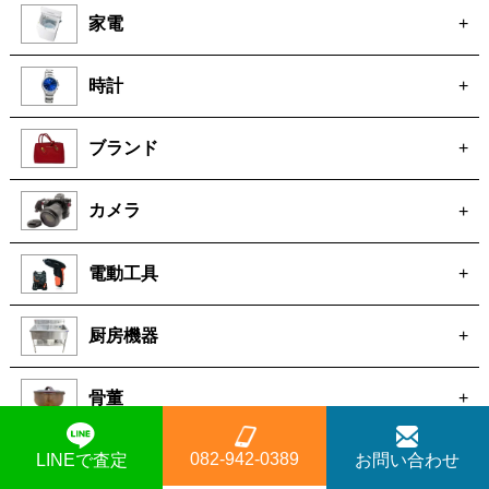
家電
+
時計
+
ブランド
+
カメラ
+
電動工具
+
厨房機器
+
骨董
+
082-942-0389
LINEで査定
お問い合わせ
絵画
+