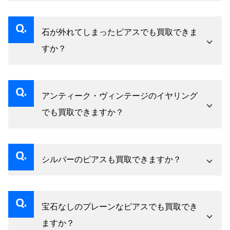
はい、ポストの状態に関わらず石と貴金属の価
値で査定いたします。
石が外れてしまったピアスでも買取できま
すか？
はい、石が外れた状態でも貴金属部分を査定い
たします。石がある場合は合わせて評価しま
アンティーク・ヴィンテージのイヤリング
す。
でも買取できますか？
はい、古いイヤリングも査定対象です。アール
デコ等の時代的価値も加味して評価します。
シルバーのピアスも買取できますか？
はい、シルバーも査定対象です。プラチナ・ゴ
ールドとは評価が異なります。
宝石なしのプレーンなピアスでも買取でき
ますか？