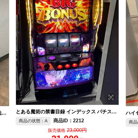
とある魔術の禁書目録 インデックス パチスロ機 スマスロ アクセラレーター 一方通行 パチスロ 中古品販売
ハイセ
Panasonic 2026年製 10kg/5kg ドラム式洗濯機 中古品販売
2212
商品の状態：A
商品
23,000円
販売価格