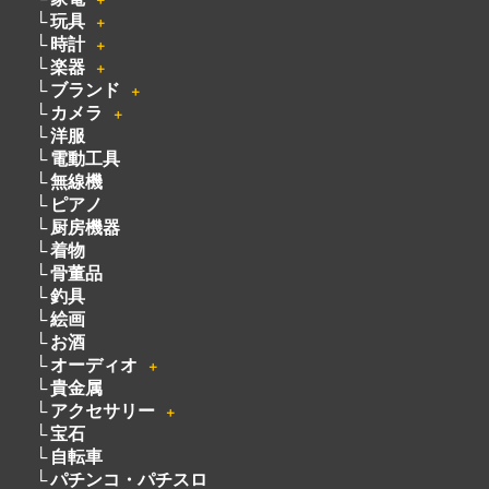
玩具
＋
時計
＋
楽器
＋
ブランド
＋
カメラ
＋
洋服
電動工具
無線機
ピアノ
厨房機器
着物
骨董品
釣具
絵画
お酒
オーディオ
＋
貴金属
アクセサリー
＋
宝石
自転車
パチンコ・パチスロ