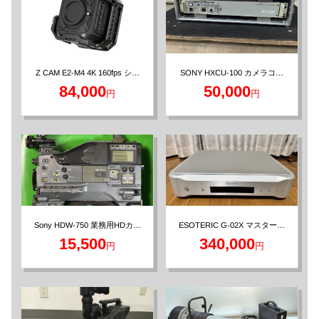
Z CAM E2-M4 4K 160fps シネ
SONY HXCU-100 カメラコン
トロールユニット
マカメラ
84,000
50,000
円
円
Sony HDW-750 業務用HDカム
ESOTERIC G-02X マスターク
ロックジェネレータ
コーダー
15,500
340,000
円
円