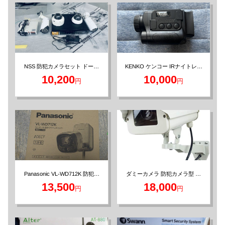
KENKO ケンコー IRナイトレコ
NSS 防犯カメラセット ドーム
型バレット型 DVRレコーダー
ーダー KC-NS07V 赤外線暗視
10,200
10,000
円
円
カメラ
Panasonic VL-WD712K 防犯カ
ダミーカメラ 防犯カメラ型 赤
メラ 屋外ワイヤレスカメラ
色LED点滅 国内組み立て品
13,500
18,000
円
円