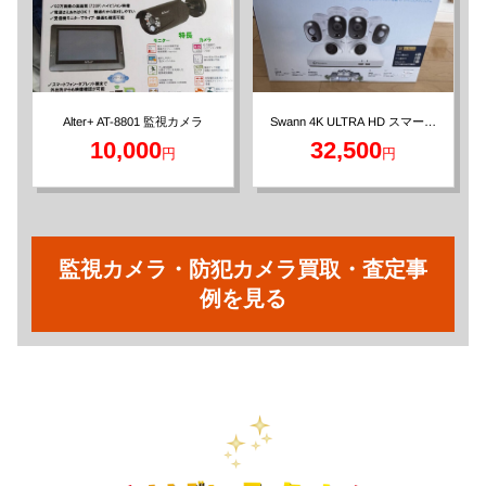
Swann 4K ULTRA HD スマート
Alter+ AT-8801 監視カメラ
セキュリティシステム 6カメラ
10,000
32,500
円
円
セット
監視カメラ・防犯カメラ買取・査定事
例を見る