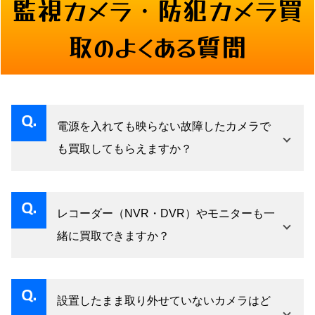
監視カメラ・防犯カメラ
買
取のよくある質問
電源を入れても映らない故障したカメラで
も買取してもらえますか？
はい、動作不良や映像が映らない状態のカメラ
でも査定をお受けしています。部品取りや修理
レコーダー（NVR・DVR）やモニターも一
再販として需要があるケースがあるため、ジャ
緒に買取できますか？
ンク品であっても価値がゼロとは限りません。
カメラ本体だけでなく、録画レコーダー・監視
まずはお気軽にご連絡ください。
モニター・PoEスイッチなど周辺機器も含めてお
設置したまま取り外せていないカメラはど
買取りしています。システム一式でのご依頼