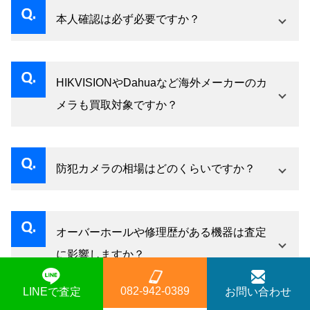
セルは可能です。宅配買取の場合は返送費用に
本人確認は必ず必要ですか？
ついての条件をご確認いただいた上でご利用く
古物営業法の規定に基づき、買取の際には本人
ださい。無理な押し売りは一切いたしません。
確認書類（運転免許証・マイナンバーカード・
HIKVISIONやDahuaなど海外メーカーのカ
パスポート等）のご提示をお願いしています。
メラも買取対象ですか？
ご準備の上でご来店・ご依頼ください。
はい、HIKVISIONやDahua、Axisなど海外ブラ
ンドのカメラも買取対象です。業務用途での普
防犯カメラの相場はどのくらいですか？
及率が高いメーカーは特に再販需要があるた
買取相場はメーカー・モデル・解像度・状態・
め、しっかりと査定させていただきます。
付属品の有無によって大きく異なります。同じ
オーバーホールや修理歴がある機器は査定
機種でも時期や市場の流通量によって変動する
に影響しますか？
ため、最新の相場を反映した査定はお問い合わ
専門業者による正規修理であれば、動作が安定
せいただくのが確実です。
082-942-0389
LINEで査定
お問い合わせ
していると判断されプラスに評価されることも