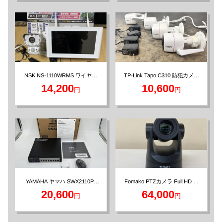
TP-Link Tapo C310 防犯カメラ
NSK NS-1110WRMS ワイヤレ
ス防犯カメラ モニターセット
4点セット 300万画素
14,200
10,600
円
円
Fomako PTZカメラ Full HD 光
YAMAHA ヤマハ SWX2110P-
学20倍 HDMI/3G-SDI POE対応
8G PoEスイッチングハブ
20,600
64,000
円
円