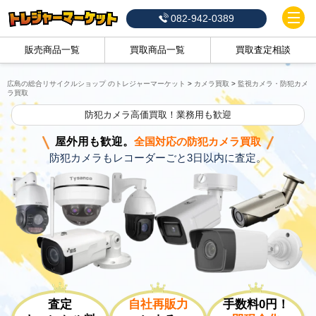
082-942-0389
販売商品一覧
買取商品一覧
買取査定相談
広島の総合リサイクルショップ のトレジャーマーケット
>
カメラ買取
>
監視カメラ・防犯カメ
ラ買取
防犯カメラ高価買取！業務用も歓迎
屋外用も歓迎。
全国対応の防犯カメラ買取
防犯カメラもレコーダーごと3日以内に査定。
査定
自社再販力
手数料0円！