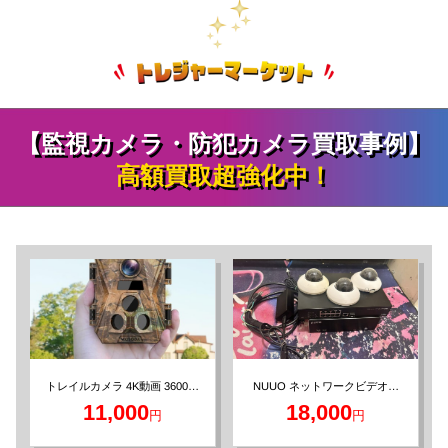
【監視カメラ・防犯カメラ買取事例】
高額買取超強化中！
トレイルカメラ 4K動画 3600万
NUUO ネットワークビデオレ
コーダー ドーム型カメラ3台セ
画素 赤外線カメラ
11,000
18,000
円
円
ット 4TB