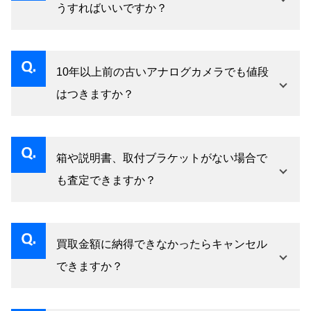
うすればいいですか？
は、まとめて査定することで個別売却より有利
出張買取をご利用いただければ、スタッフが現
になる場合があります。
地で取り外しから査定・引き取りまで対応でき
10年以上前の古いアナログカメラでも値段
る場合があります。まずはお問い合わせフォー
はつきますか？
ムか電話でご相談いただけると、対応可否をご
古い規格（アナログ・CVBS出力など）であって
案内いたします。
も、同規格の環境を維持したいユーザーや途上
箱や説明書、取付ブラケットがない場合で
国向け需要など、一定の中古流通があります。
も査定できますか？
年式が古いからといって一律に値段がつかない
付属品がない状態でも査定は可能です。ただ
わけではありませんので、まずは査定にお出し
し、元箱・説明書・マウント金具などが揃って
ください。
買取金額に納得できなかったらキャンセル
いるほど査定額が上がる傾向はあります。手元
できますか？
に残っているものをできるだけ一緒にお持ちい
査定額にご納得いただけなかった場合、キャン
ただくことをおすすめします。