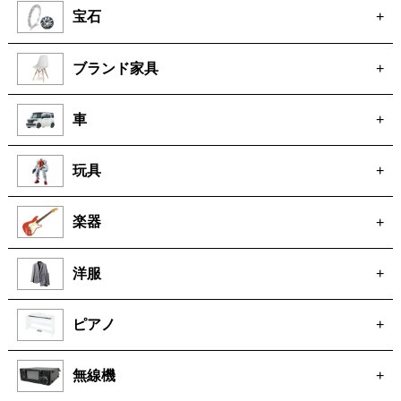
宝石
+
ブランド家具
+
車
+
玩具
+
楽器
+
洋服
+
ピアノ
+
無線機
+