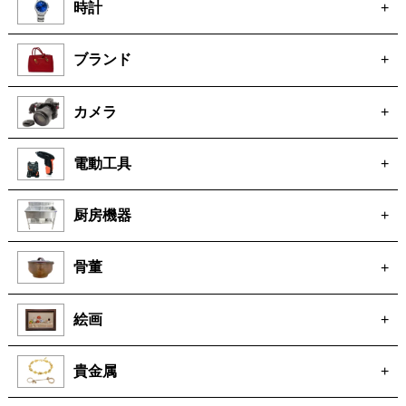
時計
+
ブランド
+
カメラ
+
電動工具
+
厨房機器
+
骨董
+
絵画
+
貴金属
+