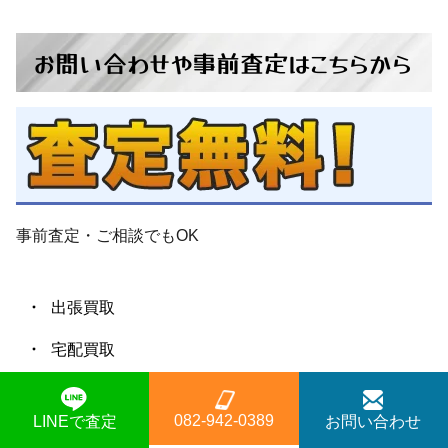
お問い合わせ
や
事前査定
は
こちらから
事前査定・ご相談
でも
OK
出張買取
宅配買取
即現金化
082-942-0389
LINEで査定
お問い合わせ