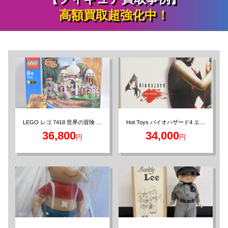
高額買取超強化中！
LEGO レゴ 7418 世界の冒険 さ
Hot Toys バイオハザード4 エイ
ダ 1/6スケールフィギュア
そりの宮殿
36,800
34,000
円
円