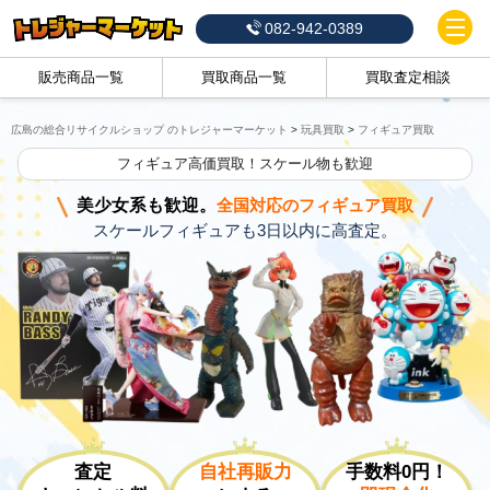
082-942-0389
販売商品一覧
買取商品一覧
買取査定相談
広島の総合リサイクルショップ のトレジャーマーケット
>
玩具買取
>
フィギュア買取
フィギュア高価買取！スケール物も歓迎
美少女系も歓迎。
全国対応のフィギュア買取
スケールフィギュアも3日以内に高査定。
査定
自社再販力
手数料0円！