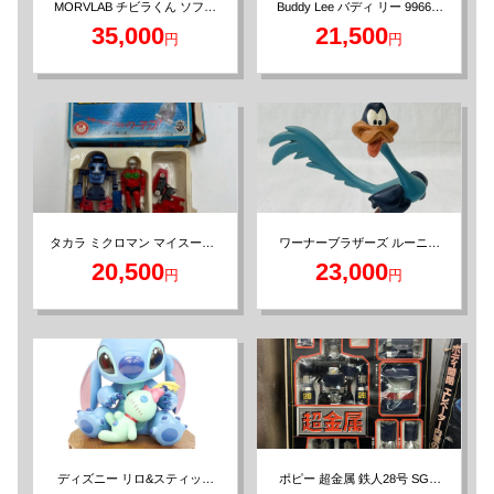
Buddy Lee バディ リー 99666-
MORVLAB チビラくん ソフビ
フィギュア ワンフェス2026冬
104 フィギュア 約34cm
35,000
21,500
円
円
タカラ ミクロマン マイスーツ3
ワーナーブラザーズ ルーニー
テューンズ ロードランナー フ
強化スーツ3
20,500
23,000
円
円
ィギュア
ポピー 超金属 鉄人28号 SG-1
ディズニー リロ&スティッチ