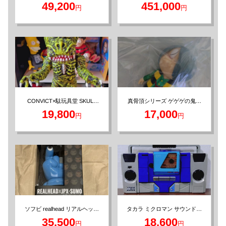
スクランプ フィギュア
昭和レトロ ビンテージ
49,200
451,000
円
円
真骨頂シリーズ ゲゲゲの鬼太
CONVICT×駄玩具堂 SKULL
郎 つむり目 ソフビフィギュア
HEAD BUTT フィギュア
19,800
17,000
円
円
タカラ ミクロマン サウンド戦
ソフビ realhead リアルヘッド
士 ラジカセロボ ビンテージ
フィギュア 廣田彩玩所
35,500
18,600
円
円