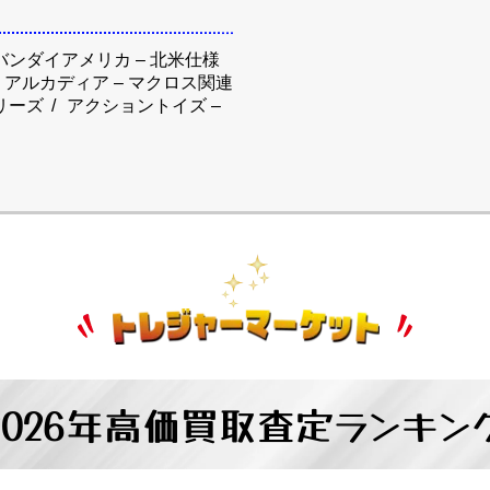
バンダイアメリカ – 北米仕様
アルカディア – マクロス関連
リーズ
アクショントイズ –
2026年高価買取査定
ランキン