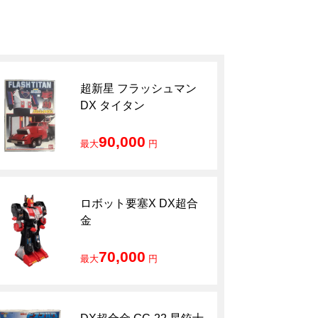
超新星 フラッシュマン
DX タイタン
90,000
最大
円
ロボット要塞X DX超合
金
70,000
最大
円