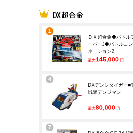
DX超合金
1
ＤＸ超合金◆バトル
ーバーJ◆バトルコ
ネーション2
145,000
最大
円
4
DXデンジタイガー■
戦隊デンジマン
80,000
最大
円
7