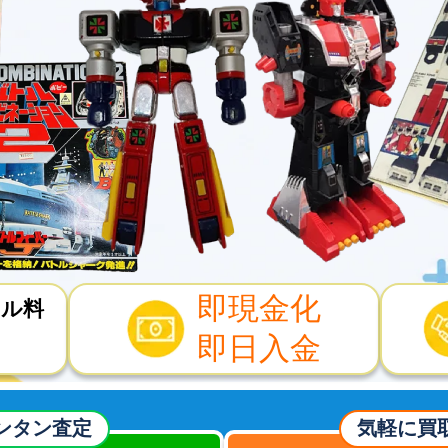
即現金化
セル料
即日入金
ンタン査定
気軽に買