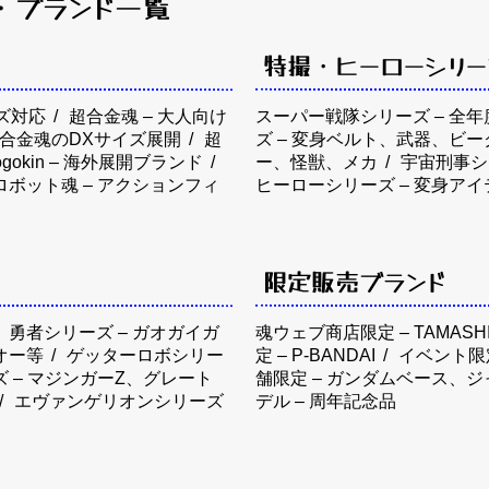
・ブランド一覧
特撮・ヒーローシリー
ズ対応
超合金魂 – 大人向け
スーパー戦隊シリーズ – 全
 超合金魂のDXサイズ展開
超
ズ – 変身ベルト、武器、ビー
gokin – 海外展開ブランド
ー、怪獣、メカ
宇宙刑事シ
ロボット魂 – アクションフィ
ヒーローシリーズ – 変身アイ
限定販売ブランド
勇者シリーズ – ガオガイガ
魂ウェブ商店限定 – TAMASHII
オー等
ゲッターロボシリー
定 – P-BANDAI
イベント限
 – マジンガーZ、グレート
舗限定 – ガンダムベース、
エヴァンゲリオンシリーズ
デル – 周年記念品