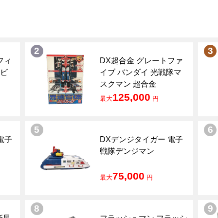
2
3
フィ
DX超合金 グレートファ
ンビ
イブ バンダイ 光戦隊マ
スクマン 超合金
125,000
最大
円
5
6
電子
DXデンジタイガー 電子
戦隊デンジマン
75,000
最大
円
8
9