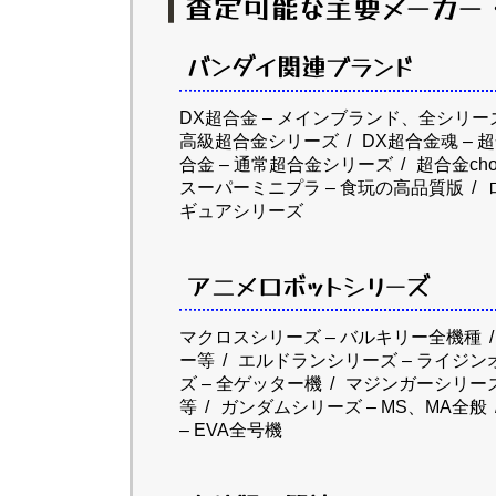
査定可能な主要メーカー
バンダイ関連ブランド
DX超合金 – メインブランド、全シリー
高級超合金シリーズ
DX超合金魂 –
合金 – 通常超合金シリーズ
超合金cho
スーパーミニプラ – 食玩の高品質版
ギュアシリーズ
アニメロボットシリーズ
マクロスシリーズ – バルキリー全機種
ー等
エルドランシリーズ – ライジン
ズ – 全ゲッター機
マジンガーシリーズ
等
ガンダムシリーズ – MS、MA全般
– EVA全号機