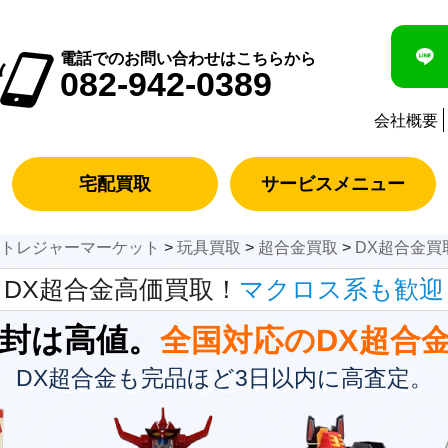
電話でのお問い合わせはこちらから
082-942-0389
会社概要
宅配買取
サービスメニュー
のトレジャーマーケット
>
玩具買取
>
超合金買取
>
DX超合金買
DX超合金高価買取！
マクロス系も歓迎
封は高値。
全国対応のDX超合
DX超合金も完品ほど3日以内に高査定。