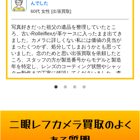
んでした
60代 女性 [出張買取]
写真好きだった祖父の遺品を整理していたとこ
ろ、古いRolleiflexが革ケースに入ったまま出てき
ました。カメラに詳しくない私には価値の見当が
まったくつかず、処分してしまおうかとも思って
いました。念のためと思い出張買取を依頼したと
ころ、スタッフの方が製造番号からモデルと製造
年を特定し、レンズのコーティング状態やシャッ
ター動作まで丁寧に確認してくださいました。査
定額を聞いて正直驚きました。相談してみてよか
ったと心から思っています。
二眼レフカメラ
買取のよく
ある質問