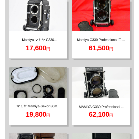
Mamiya C330 Professional 二眼
Mamiya マミヤ C330
レフカメラ SEKOR DS 105mm
Professional 二眼レフカメラ
17,600
61,500
円
円
マミヤ Mamiya-Sekor 80mm
MAMIYA C330 Professional S
F2.8 ブルードット 二眼レフカ
MAMIYA-SEKOR 135mm 二眼
19,800
62,100
円
円
メラ用レンズ
レフカメラ