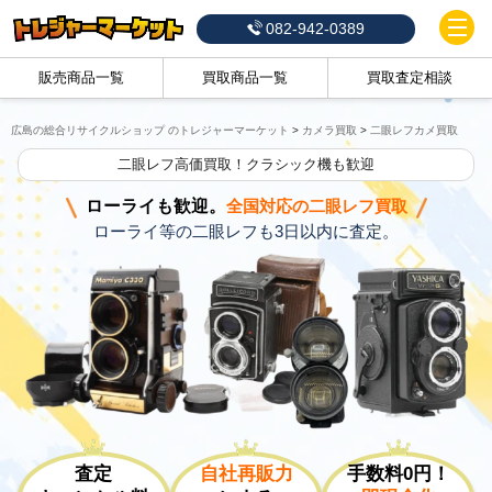
082-942-0389
販売商品一覧
買取商品一覧
買取査定相談
広島の総合リサイクルショップ のトレジャーマーケット
>
カメラ買取
>
二眼レフカメ買取
二眼レフ高価買取！クラシック機も歓迎
ローライも歓迎。
全国対応の二眼レフ買取
ローライ等の二眼レフも3日以内に査定。
査定
自社再販力
手数料0円！