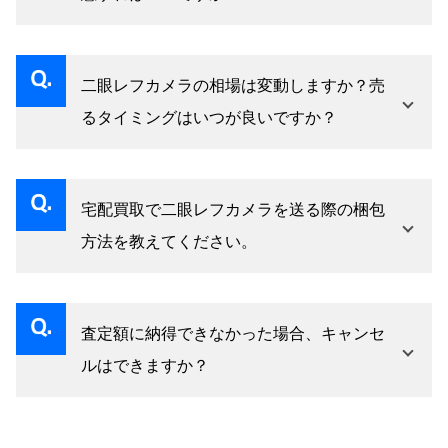
合は査定時にご提示ください。OH歴がない場合
古物営業法に基づき、運転免許証・マイナンバ
でも光学・外装状態が良好であれば高評価につ
ーカード・パスポートなどの本人確認書類が必
ながるケースは多くあります。
二眼レフカメラの相場は変動しますか？売
要です。店頭・出張・宅配のいずれの方法でも
るタイミングはいつが良いですか？
同様ですので、事前にご用意ください。
フィルム写真の再評価とSNSでの露出増加を背
景に、二眼レフの中古相場は近年上昇傾向にあ
宅配買取で二眼レフカメラを送る際の梱包
ります。特にRolleiflex系は需要が安定して高
方法を教えてください。
く、状態の良い個体は相場が底堅い傾向があり
レンズ部分を特に丁寧に緩衝材で包み、ファイ
ます。機構の経年劣化は年々進むため、気にな
ンダーフードが変形しないよう保護してくださ
る個体は早めに無料査定だけでもお試しくださ
査定額に納得できなかった場合、キャンセ
い。革ケースがある場合はケースに入れた状態
い。
ルはできますか？
でさらに緩衝材で包むと安心です。梱包方法の
査定額をご確認いただいてからお売りいただく
詳細はお申し込み後にご案内いたします。不安
かどうかをご判断いただけます。納得いただけ