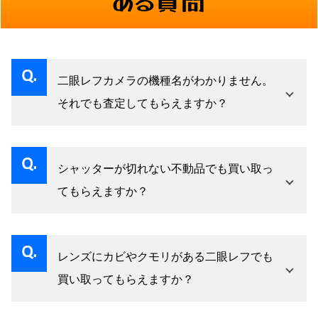
二眼レフカメラの機種名がわかりません。
それでも査定してもらえますか？
機種名が不明な状態でも査定は可能です。実機
を拝見することで刻印・シリアルナンバー・レ
シャッターが切れない不動品でも買い取っ
ンズ銘から機種と製造時期を特定できる場合が
てもらえますか？
ほとんどです。「遺品で詳細不明」「古すぎて
不動品・ジャンク品も査定対象です。シャッタ
型番がわからない」という場合でも、まずはお
ーの粘りや不動は二眼レフの経年品では多く見
持ちいただくかお問い合わせください。
レンズにカビやクモリがある二眼レフでも
られる症状で、外装と光学状態が良好であれば
買い取ってもらえますか？
ジャンク品としてきちんと評価がつくケースが
カビ・クモリがある状態でも査定対象です。程
あります。「動かないから価値がない」とあき