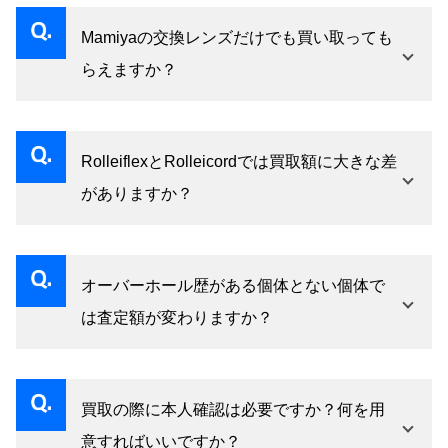
度・位置・光学への影響度によって評価が変わ
らめずに、まずはご相談ください。
Mamiyaの交換レンズだけでも買い取っても
りますが、軽微な場合は大幅な減額にならない
らえますか？
ケースもあります。撮影レンズとビューレンズ
Mamiya C系用交換レンズ単品での買取も承って
両方の状態をお知らせいただくとスムーズで
おります。焦点距離・シャッターの動作状態・
す。
RolleiflexとRolleicordでは買取額に大きな差
光学状態が評価ポイントです。複数本まとめて
がありますか？
お持ちいただくとセット評価が加算されるケー
機種・製造番号・状態によって異なるため一概
スがあります。
には言えませんが、Rolleiflex 2.8F・3.5Fは
オーバーホール歴がある個体とない個体で
Planar・Xenotarレンズ搭載の高級機として評価
は査定額が変わりますか？
が高い傾向にあります。Rolleicordも状態が良好
OH歴が明確でシャッター精度・巻き上げ動作が
な個体は十分な評価がつきます。どちらも専門
良好な整備済み個体は、未整備品より高い評価
的な観点から査定しますのでお気軽にお持ちく
買取の際に本人確認は必要ですか？何を用
が見込めます。整備記録や領収書をお持ちの場
ださい。
意すればいいですか？