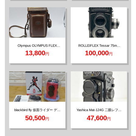
ROLLEIFLEX Tessar 75mm
Olympus OLYMPUS FLEX
Zuiko 7.5cm F2.8 二眼レフカメ
F3.5 中判二眼レフカメラ
13,800
100,000
円
円
ラ
blackbird fly 仮面ライダー ディ
Yashica Mat-124G 二眼レフカ
ケイド 二眼レフカメラ
メラ
50,500
47,600
円
円