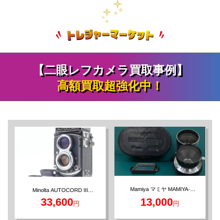
【二眼レフカメラ買取事例】
高額買取超強化中！
Mamiya マミヤ MAMIYA-
Minolta AUTOCORD III
ROKKOR 75mm F3.5 二眼レフ
SEKOR 65mm f/3.5 二眼レフ用
33,600
13,000
円
円
交換レンズ
カメラ