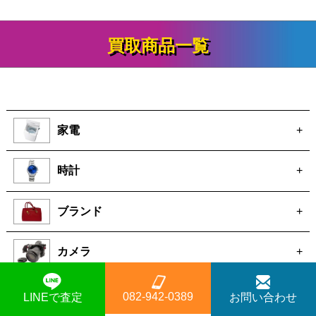
な場合は店頭・出張買取のご利用もご検討くだ
ない場合はキャンセルが可能です。宅配買取の
さい。
買取商品一覧
場合は返送対応も承りますが、その際の送料に
ついては事前にご確認ください。
家電
+
時計
+
ブランド
+
カメラ
+
電動工具
+
082-942-0389
LINEで査定
お問い合わせ