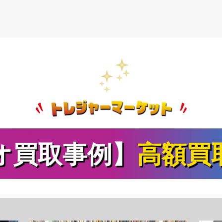
オ買取事例】
高額買