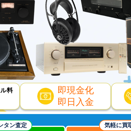
即現金化
セル料
即日入金
ンタン査定
気軽に買