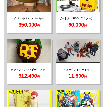
ビートルズ RSD 2024 ターンテ
マクドナルド ハンバーガー ラ
ーブル レコード ミニチュア
ンプ ビンテージ 1980s
350,000
60,000
円
円
ラットフィンク 8ボール スタチ
ミュータントタートルズ
mutations フィギュア タカラ プ
ュー 等身大 世界100体限定
312,400
11,600
円
円
レイメイツ