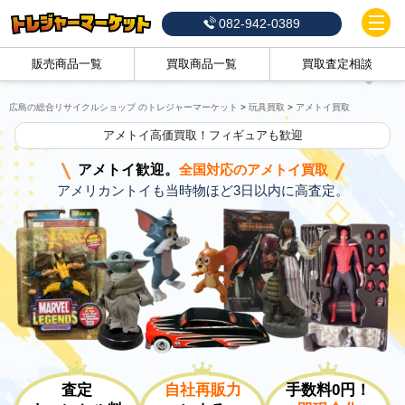
082-942-0389
販売商品一覧
買取商品一覧
買取査定相談
広島の総合リサイクルショップ のトレジャーマーケット
>
玩具買取
>
アメトイ買取
アメトイ高価買取！フィギュアも歓迎
アメトイ歓迎。
全国対応のアメトイ買取
アメリカントイも当時物ほど3日以内に高査定。
査定
自社再販力
手数料0円！