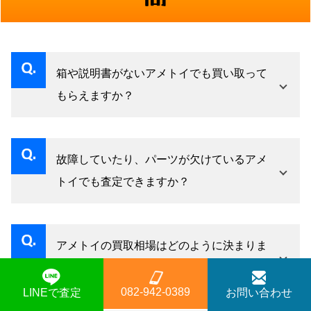
箱や説明書がないアメトイでも買い取って
もらえますか？
はい、付属品が揃っていなくても買取査定は可
能です。ただし、箱や説明書が揃っている状態
故障していたり、パーツが欠けているアメ
と比較すると査定額が変わる場合があります。
トイでも査定できますか？
状態を正直にお伝えいただけると、より正確な
動かない・一部パーツが欠損している状態で
査定をご案内できます。
も、キャラクターの希少性や本体の状態によっ
アメトイの買取相場はどのように決まりま
ては買取できるケースがあります。まずはご相
すか？
談いただき、査定スタッフにご確認ください。
082-942-0389
LINEで査定
お問い合わせ
製造年代、キャラクターの人気・版権状況、流