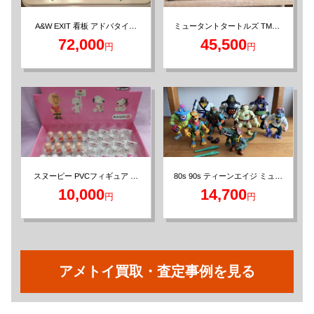
ミュータントタートルズ TMNT
A&W EXIT 看板 アドバタイジ
PLAYMATES ビンテージフィギ
ング レトロ サイン
72,000
45,500
円
円
ュア
80s 90s ティーンエイジ ミュー
スヌーピー PVCフィギュア 大
量 シュライヒ ハート アメトイ
タント ニンジャ タートルズ フ
10,000
14,700
円
円
PEANUTS
ィギュア
アメトイ買取・査定事例を見る