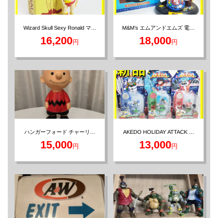
Wizard Skull Sexy Ronald マク
M&M’s エムアンドエムズ 電話
ドナルド フィギュア 5インチ
機 ビンテージ アンティーク
16,200
18,000
円
円
ハンガーフォード チャーリー
AKEDO HOLIDAY ATTACK ア
ケド 3セット バトルパック
ブラウン 1958年製 ソフビ
15,000
13,000
円
円