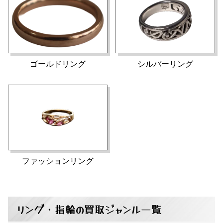
指輪 リング 大量セット アクセ
Pt900 天然ダイヤモンドリング
サリー ヴィンテージ 330g
1.374ct 20号
50,300
280,100
円
円
ゴールドリング
シルバーリング
K18 3連リング ゴールド イエロ
K18 ピンクゴールド リング ダ
イヤモンド ピンクトルマリン
ー・ピンク・ホワイト
300,000
63,700
円
円
ファッションリング
リング・指輪の買取ジャンル一覧