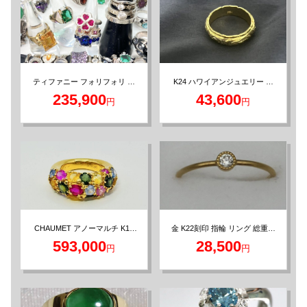
ティファニー フォリフォリ ダ
K24 ハワイアンジュエリー ゴ
イヤ リング おまとめ シルバー
ールド リング 約7g
235,900
43,600
円
円
925
金 K22刻印 指輪 リング 総重量
CHAUMET アノーマルチ K18
1.02g
イエローゴールド リング 約13
593,000
28,500
円
円
号