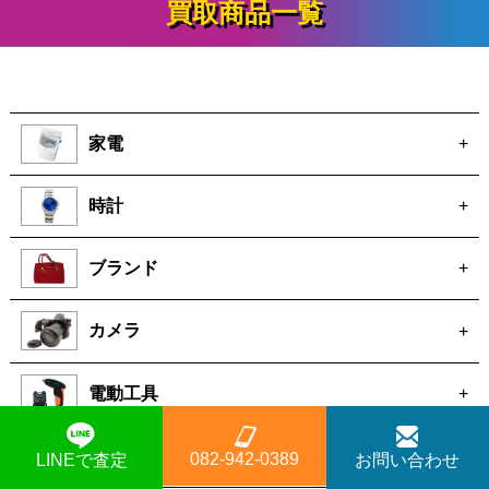
買取商品一覧
家電
+
時計
+
ブランド
+
カメラ
+
電動工具
+
厨房機器
+
082-942-0389
LINEで査定
お問い合わせ