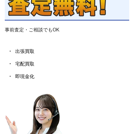
PIAGET ピアジェ ポセッショ
K24 24金 純金 刻印 印台 ゴー
ン ダイヤモンドリング 18金無
ルドリング 約18.8g 21号
201,000
465,000
円
円
垢
事前査定・ご相談
でも
OK
出張買取
宅配買取
SILVER 925 750 指輪 まとめて
Van Cleef & Arpels ソクラテス
1フラワー リング K18WG ダイ
リング シルバー アクセサリー
66,000
313,000
即現金化
円
円
ヤモンド
CHROME HEARTS クロムハー
指輪 リング 4g