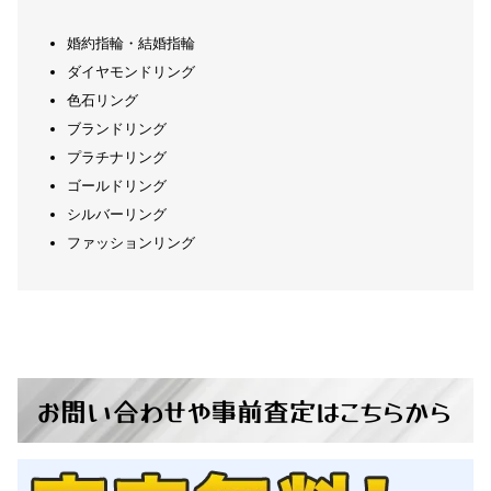
婚約指輪・結婚指輪
K18 ルビー ダイヤモンド リン
金 12.4g 指輪 ゴールド アンテ
グ 指輪 中川国際宝石研究所 鑑
ィーク ヴィンテージ
71,500
37,700
ダイヤモンドリング
円
円
定書付き
色石リング
ブランドリング
プラチナリング
ゴールドリング
シルバーリング
ファッションリング
ルビー リング 指輪 ヴィンテー
K18 天然本珊瑚 赤サンゴ指輪
6.2g
ジ カラーストーン
127,100
48,100
円
円
お問い合わせ
や
事前査定
は
こちらから