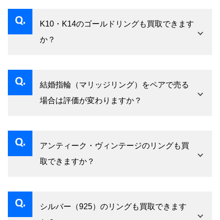
はい、石が外れた状態でも貴金属部分を査定い
たします。石がある場合は合わせて評価しま
K10・K14のゴールドリングも買取できます
す。
か？
はい、K10・K14も査定対象です。純度に応じた
評価となります。
結婚指輪（マリッジリング）をペアで売る
場合は評価が変わりますか？
はい、ペアセットの場合は合わせて評価いたし
ます。セットの方が有利な場合があります。
アンティーク・ヴィンテージのリングも買
取できますか？
はい、古いリングも査定対象です。時代的価値
も加味して評価します。
シルバー（925）のリングも買取できます