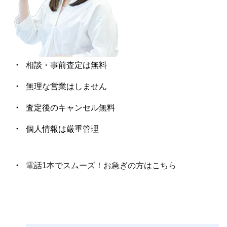
ツ プラチナ ペーパーチェーン
41,500
350,000
円
円
リング 18号
相談・事前査定は無料
無理な営業はしません
査定後のキャンセル無料
アクセサリー まとめ売り 指輪
K18 天然ダイヤモンドリング
1.00ct 12.5号 イエローゴール
リング 大量 総重量2.5kg
21,600
97,500
円
円
ド
個人情報は厳重管理
電話1本でスムーズ！お急ぎの方はこちら
ヴィンテージ リング 指輪 まと
K18 天然ダイヤモンドリング
め売り 600点セット
0.70ct 7号