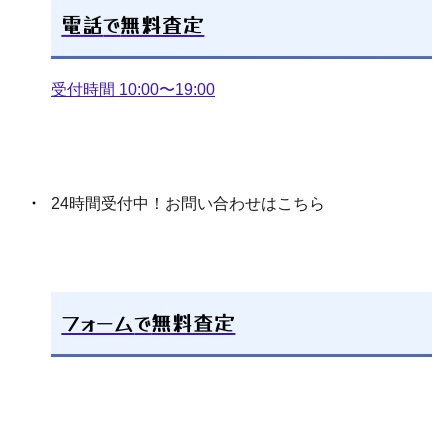
110,400
44,000
円
円
電話
で
無料査定
受付時間 10:00〜19:00
AAA+ CZ ダイアモンドリング
メンズアクセサリー おまとめ
24時間受付中！お問い合わせはこちら
約1.5kg
249,300
75,000
円
円
フォーム
で
無料査定
HERMES ケリークロシェット
2トゥーリング
83,000
円