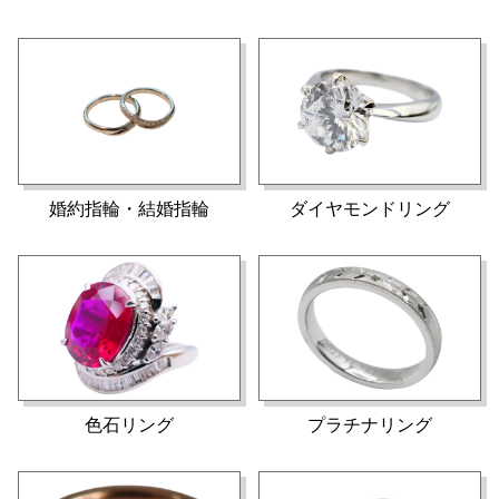
Cartier カルティエ トリニティ
プラチナ pt リング 5.0g 0.21ct
リング K18YG WG PG 7連ゴー
約11号
301,000
54,100
円
円
ルドリング
婚約指輪・結婚指輪
ダイヤモンドリング
CHROME HEARTS クロムハー
エルメス アンシェネ リング シ
ツ インフィニティリング 22号
ルバー ゴールド 11号
801,000
311,700
円
円
シルバー925
色石リング
プラチナリング