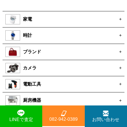
家電
+
時計
+
ブランド
+
カメラ
+
電動工具
+
厨房機器
+
骨董
+
082-942-0389
LINEで査定
お問い合わせ