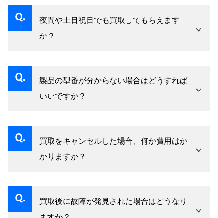
単にお掃除していただけると査定額アップにつ
さい。
非常に混雑するため、少なくとも1週間前までに
ながります。内部の清掃は危険ですので、外観
夜間や土日祝日でも買取してもらえます
ご予約をお願いします。当日の急なご依頼の場
のみで結構です。あまりにも汚れがひどい場合
か？
合、スケジュールが空いていれば対応致します
は、買取をお断りする場合もあります。
土日祝日は通常通り営業しております（8:00〜
21:00）。平日夜間（18:00〜22:00）の対応も可
製品の型番が分からない場合はどうすれば
能ですが、夜間対応費として3000円を頂戴いた
いいですか？
します。深夜や早朝の対3000応は、近隣住民へ
型番が不明でも問題ありません。メーカー名、
の配慮からお受けしておりません。お客様のご
製品名、購入時期、おおよそのサイズをお教え
都合に合わせて柔軟に対応いたします。
買取をキャンセルした場合、何か費用はか
ください。また、製品の写真をメールやLINEで
かりますか？
送っていただければ、おおよその査定額をお伝
キャンセル料は一切かかりません。査定後に金
えできます。型番は通常、製品の背面や側面の
額にご納得いただけない場合、遠慮なくお断り
シールに記載されていますが、無理に確認して
買取後に故障が発見された場合はどうなり
ください。出張査定の場合も、キャンセル料や
いただく必要はありません。
ますか？