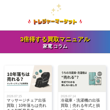
トを持っているため、他社では価値がつかない
のでご安心ください。
製品でも買取できる場合があります。年式が古
い製品、マイナーなメーカーの製品、小さな故
障がある製品なども、一度ご相談ください。必
ず買取をお約束するものではありませんが、可
3倍得する買取マニュアル
能な限り対応いたします。
家電 コラム
2026.07.15
2026.07.14
マッサージチェア出張
冷蔵庫・洗濯機の出張
買取｜10年落ちは売れ
買取｜売れる年式と損