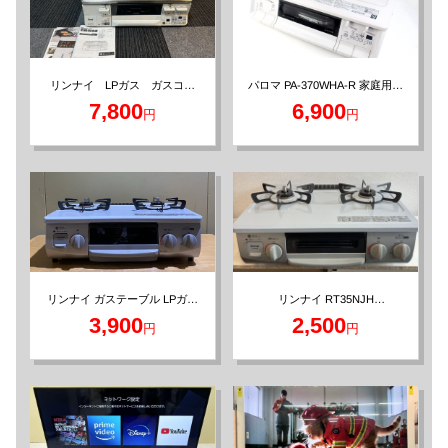
パロマ PA-370WHA-R 家庭用ガ
リンナイ LPガス ガスコン
スコンロ
ロ
7,800
6,900
円
円
リンナイ ガステーブル LPガス
リンナイ RT35NJH
KG35NGRL LPガス用 ガスコン
用 RT35NJH
3,900
2,500
円
円
ロ