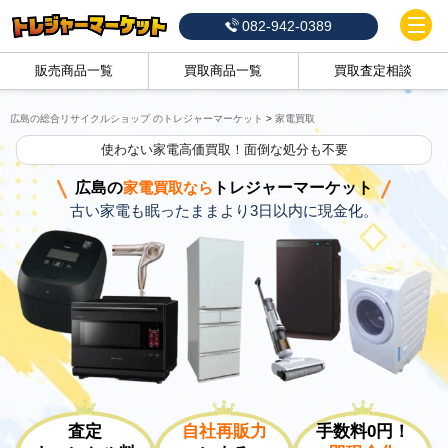
082-942-0389
販売商品一覧
買取商品一覧
買取査定相談
広島の総合リサイクルショップ のトレジャーマーケット
>
家電買取
使わない家電高価買取！面倒な処分も不要
広島の
家電買取なら
トレジャーマーケット
古い家電も眠ったままより3日以内に現金化。
査定
自社再販力
手数料0円！