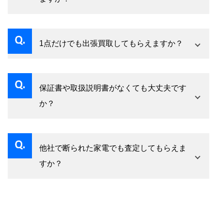
出張費を請求することはありません。お客様が
買取後に発見された故障について、お客様に責
納得してからの買取を心がけておりますので、
任を問うことはありません。ただし、故意に故
安心してご依頼ください。
1点だけでも出張買取してもらえますか？
障を隠されていた場合は例外です。査定時に動
はい、1点からでも出張買取いたします。出張費
作確認を行いますが、後日発見される不具合も
無料です。冷蔵庫やエアコンなど大型家電の場
ございます。そのリスクも含めて査定価格を決
保証書や取扱説明書がなくても大丈夫です
合でも無料で対応致します。階段の場合は搬出
定しておりますので、ご安心ください。
か？
費が発生する場合もございます
保証書や取扱説明書がなくても買取可能です。
ただし、これらの付属品が揃っている方が査定
他社で断られた家電でも査定してもらえま
額は高くなります。特に高級家電の場合、付属
すか？
品の有無で査定額に大きく影響することがあり
はい、他社で買取を断られた家電でも、まずは
ます。元箱があると更に査定額アップの可能性
査定させてください。当社では独自の販売ルー
があります。紛失されていても買取はできます