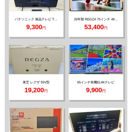
26年製 REGZA 75インチ 4K液
パナソニック 液晶テレビ TH-
43LX800 43V型
晶テレビ
9,300
53,400
円
円
65インチ有機EL4Kテレビ
東芝 レグザ 55V型
19,200
9,900
円
円