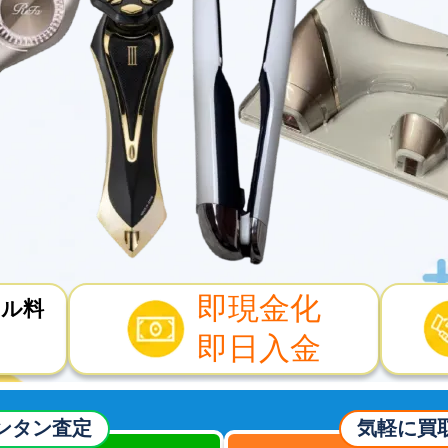
即現金化
セル料
即日入金
ンタン査定
気軽に買