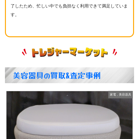
了したため、忙しい中でも負担なく利用できて満足していま
す。
美容器具の買取&査定事例
具
家電
,
美容器具