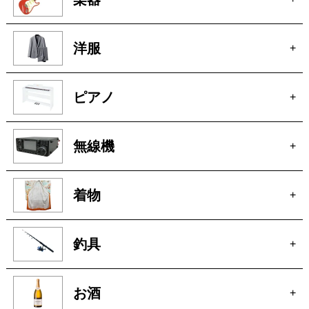
洋服
+
ピアノ
+
無線機
+
着物
+
釣具
+
お酒
+