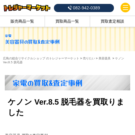
082-942-0389
販売商品一覧
買取商品一覧
買取査定相談
家電
美容器具
の買取&査定事例
広島の総合リサイクルショップ のトレジャーマーケット
>
売りたい
>
美容器具
>
ケノン
Ver.8.5 脱毛器
家電の買取&査定事例
ケノン Ver.8.5 脱毛器を買取りま
した