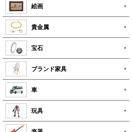
絵画
+
貴金属
+
宝石
+
ブランド家具
+
車
+
玩具
+
楽器
+