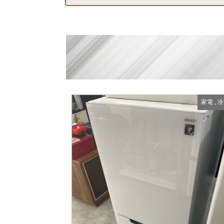
家電
,
冷