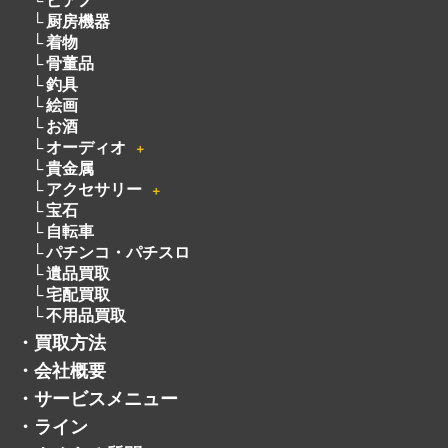
ピアノ
厨房機器
着物
骨董品
釣具
絵画
お酒
オーディオ
＋
貴金属
アクセサリー
＋
宝石
自転車
パチンコ・パチスロ
遺品買取
宅配買取
不用品買取
・
買取方法
・
会社概要
・
サービスメニュー
・
ライン