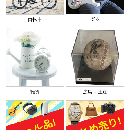
楽器
自転車
雑貨
広島 お土産