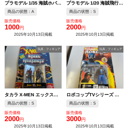
プラモデル 1/35 海賊ホバークラフト型ハンター ディスクハウンド 「クラッシャージョウ」 スケールアニメコレクションNo.9
プラモデル 1/20 海賊飛行型ハンター ガドフライ 「クラッシャージョウ」 スケールアニメコレクションNo.10
商品の状態：A
商品の状態：S
販売価格
販売価格
1000
2000
円
円
2025年10月13日掲載
2025年10月13日掲載
玩具
,
フィギュア
玩具
,
フィギュア
ロボコップTVシリーズ アクション人形 スタンパークス巡査部長
タカラ X-MEN エックスメン スチールコレクション 4
商品の状態：S
商品の状態：S
販売価格
販売価格
2000
3000
円
円
2025年10月13日掲載
2025年10月13日掲載