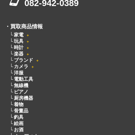
082-942-0389
・
買取商品情報
家電
＋
玩具
＋
時計
＋
楽器
＋
ブランド
＋
カメラ
＋
洋服
電動工具
無線機
ピアノ
厨房機器
着物
骨董品
釣具
絵画
お酒