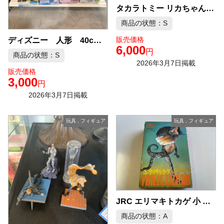
タカラトミー リカちゃん 浅田真央 コラボ人形 中古品販売
商品の状態：S
販売価格
ディズニー 人形 40cm ドール 1点 中古品販売
6,000
円
商品の状態：S
2026年3月7日掲載
販売価格
3,000
円
2026年3月7日掲載
玩具
,
フィギュア
玩具
,
フィギュア
JRC エリマキトカゲ 小 レジン ガレージキット
商品の状態：A