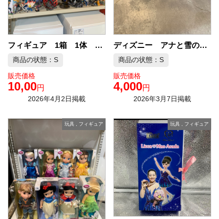
ディズニー アナと雪の女王 人形 1点 中古品販売
フィギュア 1箱 1体 1000円〜3000円 中古品販売
商品の状態：S
商品の状態：S
販売価格
販売価格
10,00
4,000
円
円
2026年4月2日掲載
2026年3月7日掲載
玩具
,
フィギュア
玩具
,
フィギュア