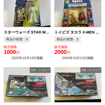
トイビズ タカラ X-MEN スティール ミュータント プロフェッサーX VS マグニート ダイキャスト フィギュア
スターウォーズ STAR WARS THE POWER OF THE FORCE アクバー提督
商品の状態：S
商品の状態：S
販売価格
販売価格
1000
2000
円
円
2025年10月13日掲載
2025年10月13日掲載
玩具
,
フィギュア
玩具
,
フィギュア