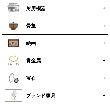
厨房機器
+
骨董
+
絵画
+
貴金属
+
宝石
+
ブランド家具
+