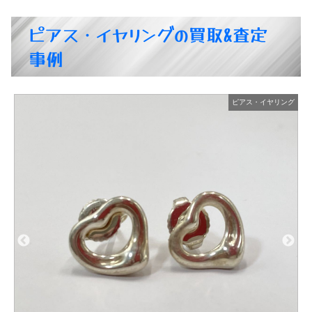
ピアス・イヤリングの買取&査定
事例
グ
ピアス・イヤリング