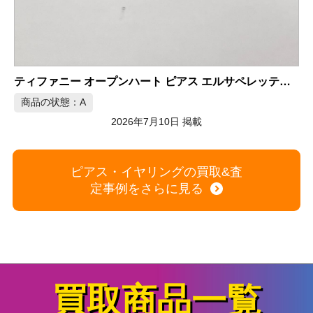
K18WG 天然ダイヤモンドピアス 0.28/0.28ct
5
商品の状態：A
2026年7月9日 掲載
ピアス・イヤリングの買取&査
定事例をさらに見る
買取商品一覧