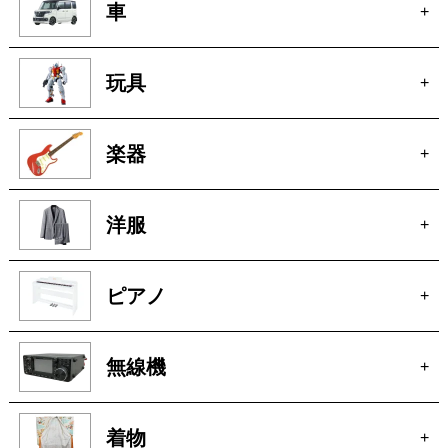
車
+
玩具
+
楽器
+
洋服
+
ピアノ
+
無線機
+
着物
+