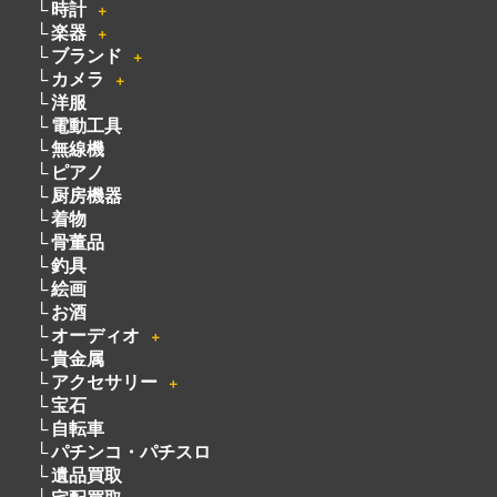
時計
＋
楽器
＋
ブランド
＋
カメラ
＋
洋服
電動工具
無線機
ピアノ
厨房機器
着物
骨董品
釣具
絵画
お酒
オーディオ
＋
貴金属
アクセサリー
＋
宝石
自転車
パチンコ・パチスロ
遺品買取