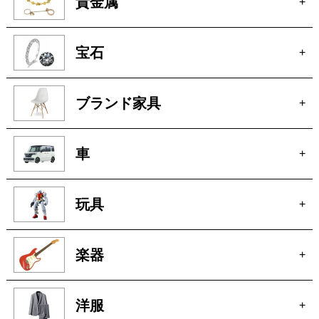
貴金属
+
宝石
+
ブランド家具
+
車
+
玩具
+
楽器
+
洋服
+