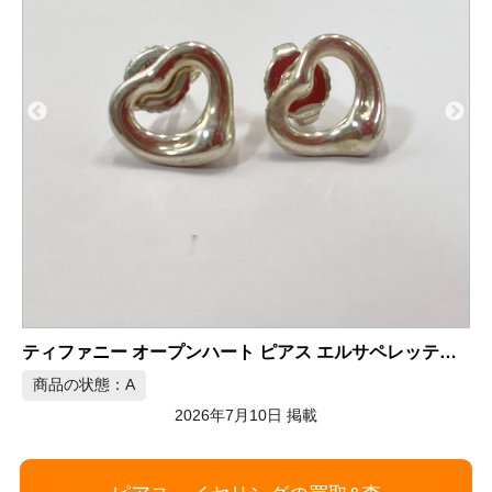
K18WG 天然ダイヤモンドピアス 0.28/0.28ct
5
商品の状態：A
2026年7月9日 掲載