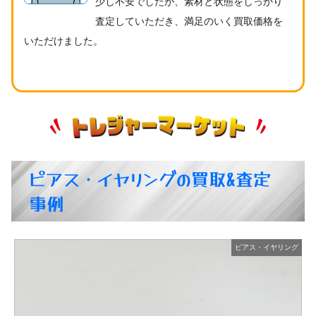
少し不安でしたが、素材と状態をしっかり
査定していただき、満足のいく買取価格を
いただけました。
ピアス・イヤリングの買取&査定
事例
グ
ピアス・イヤリング