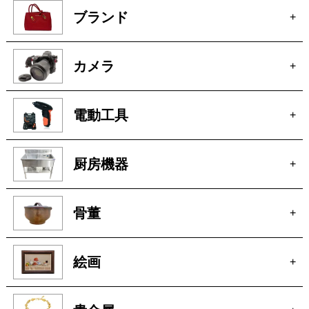
ブランド
+
カメラ
+
電動工具
+
厨房機器
+
骨董
+
絵画
+