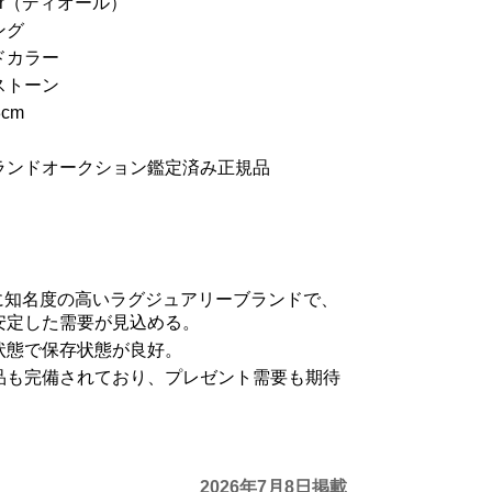
or（ディオール）
ング
ドカラー
ストーン
cm
ランドオークション鑑定済み正規品
的に知名度の高いラグジュアリーブランドで、
安定した需要が見込める。
状態で保存状態が良好。
品も完備されており、プレゼント需要も期待
2026年7月8日掲載