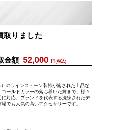
例
を買取りました
52,000
取金額
円
(税込)
ール）のラインストーン装飾が施された上品な
。ゴールドカラーの落ち着いた輝きで、様々
用に対応。ブランドを代表する洗練されたデ
市場でも人気の高いアクセサリーです。