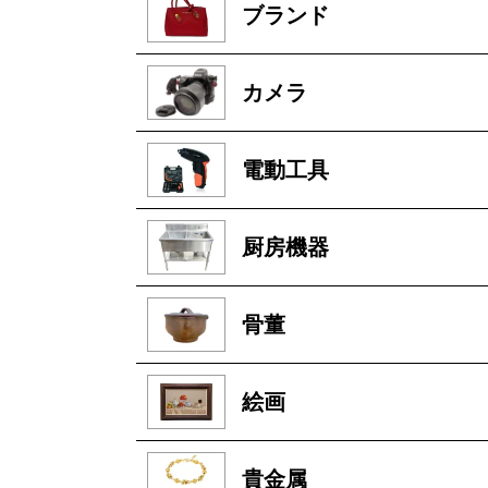
ブランド
カメラ
電動工具
厨房機器
骨董
絵画
貴金属