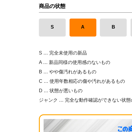
商品の状態
S
A
B
S … 完全未使用の新品
A … 新品同様の使用感のないもの
B … やや傷汚れがあるもの
C … 使用年数相応の傷や汚れがあるもの
D … 状態が悪いもの
ジャンク … 完全な動作確認ができない状態
この