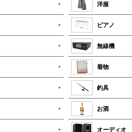
洋服
+
ピアノ
+
無線機
+
着物
+
釣具
+
お酒
+
オーディオ
+