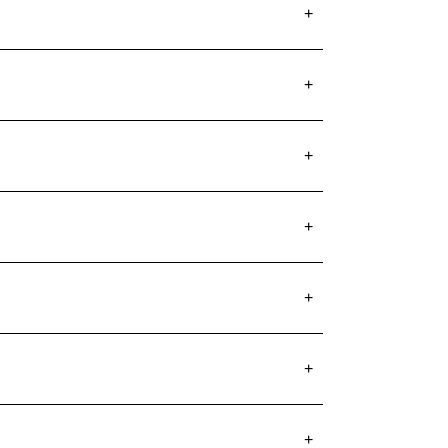
+
+
+
+
+
+
+