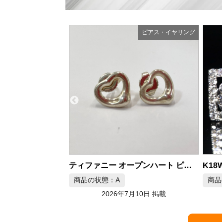
ピアス・イヤリング
ピアス・イヤリング
ティファニー オープンハート ピアス エルサペレッティ シルバー925
K18WG 天然ダイヤモンドピアス 0.28/0.28ct
商品の状態：A
商品
月10日 掲載
2026年7月9日 掲載