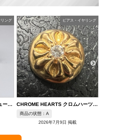
ヤリング
ピアス・イヤリング
商品の状態：B
2026年
CHROME HEARTS ER STUD CROSS BALL W/DMND 22K スタッドピアス
CHROME HEARTS クロムハーツ 22K クロスボール ダイヤ スタッドピアス
商品の状態：B
2026年7月9日 掲載