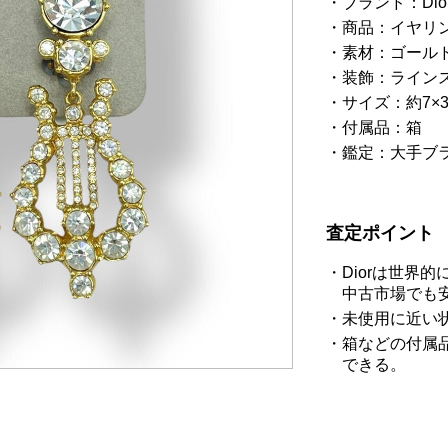
ブランド：Di
商品：イヤリ
素材：ゴール
装飾：ライン
サイズ：約7×3
付属品：箱
鑑定：大手ブ
査定ポイント
Diorは世界
中古市場でも
未使用に近い
箱などの付属
できる。