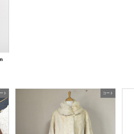
m
ート
コート