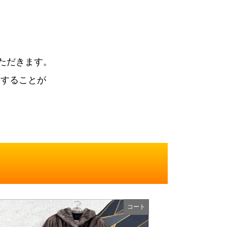
ただきます。
束することが
コート