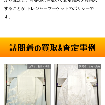
かり査定し、お客様の満足いく査定結果をお約束
することが
トレジャーマーケットのポリシーで
す。
訪問着の買取&査定事例
訪問着
,
着物・織物
訪問着
,
着物・織物