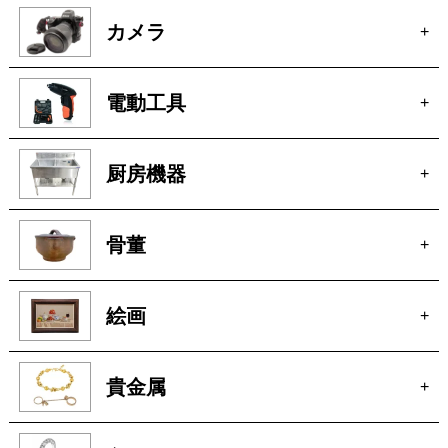
カメラ
+
電動工具
+
厨房機器
+
骨董
+
絵画
+
貴金属
+