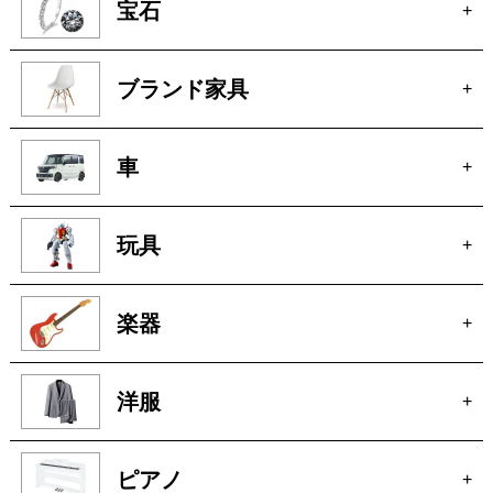
宝石
+
ブランド家具
+
車
+
玩具
+
楽器
+
洋服
+
ピアノ
+