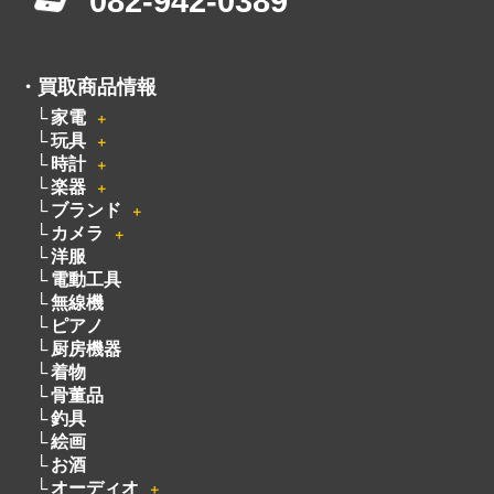
082-942-0389
・
買取商品情報
家電
＋
玩具
＋
時計
＋
楽器
＋
ブランド
＋
カメラ
＋
洋服
電動工具
無線機
ピアノ
厨房機器
着物
骨董品
釣具
絵画
お酒
オーディオ
＋