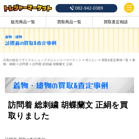
082-942-0389
販売商品一覧
買取商品一覧
買取査定相談
着物・織物
訪問着
の買取&査定事例
広島の総合リサイクルショップ のトレジャーマーケット
>
売りたい
>
買取&査定事例一覧
>
着
物・織物
>
訪問着
>
訪問着 総刺繍 胡蝶蘭文 正絹
着物・織物の買取&査定事例
訪問着 総刺繍 胡蝶蘭文 正絹を買
取りました