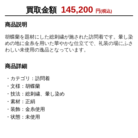
145,200
買取金額
円
(税込)
商品説明
胡蝶蘭を題材にした総刺繍が施された訪問着です。暈し染
めの地に金糸を用いた華やかな仕立てで、礼装の場にふさ
わしい未使用の逸品となっています。
商品詳細
カテゴリ：訪問着
文様：胡蝶蘭
技法：総刺繍、暈し染め
素材：正絹
装飾：金糸使用
状態：未使用