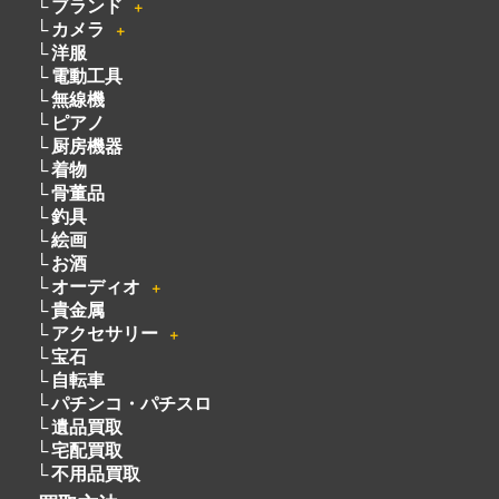
ブランド
＋
カメラ
＋
洋服
電動工具
無線機
ピアノ
厨房機器
着物
骨董品
釣具
絵画
お酒
オーディオ
＋
貴金属
アクセサリー
＋
宝石
自転車
パチンコ・パチスロ
遺品買取
宅配買取
不用品買取