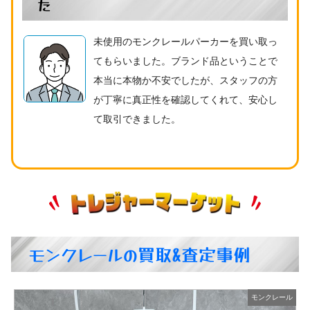
た
未使用のモンクレールパーカーを買い取っ
てもらいました。ブランド品ということで
本当に本物か不安でしたが、スタッフの方
が丁寧に真正性を確認してくれて、安心し
て取引できました。
モンクレールの買取&査定事例
ル
モンクレール