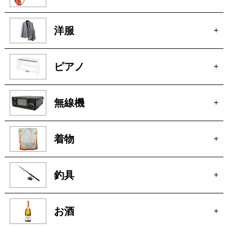
洋服
+
ピアノ
+
無線機
+
着物
+
釣具
+
お酒
+