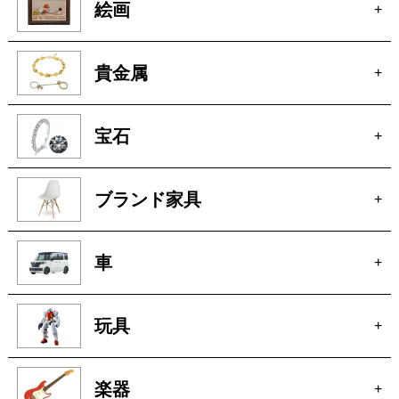
貴金属
+
宝石
+
ブランド家具
+
車
+
玩具
+
楽器
+