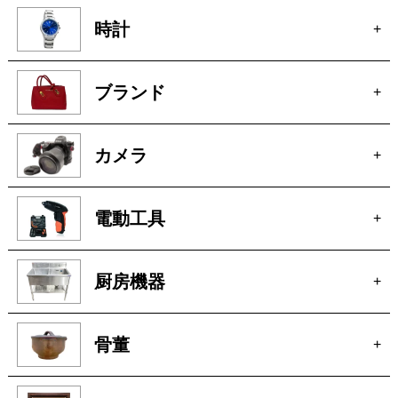
時計
+
ブランド
+
カメラ
+
電動工具
+
厨房機器
+
骨董
+
絵画
+