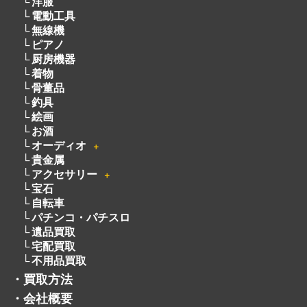
洋服
電動工具
無線機
ピアノ
厨房機器
着物
骨董品
釣具
絵画
お酒
オーディオ
＋
貴金属
アクセサリー
＋
宝石
自転車
パチンコ・パチスロ
遺品買取
宅配買取
不用品買取
・
買取方法
・
会社概要