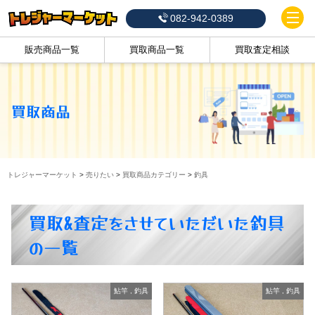
082-942-0389
販売商品一覧
買取商品一覧
買取査定相談
買取商品
トレジャーマーケット
>
売りたい
>
買取商品カテゴリー
>
釣具
買取&査定をさせていただいた釣具
の一覧
鮎竿
,
釣具
鮎竿
,
釣具