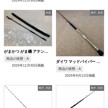
2025年11月30日掲載
釣具
船竿
,
釣具
がまかつ がま磯 アテンダーIII 1-50 磯釣り用 ロッド
商品の状態：A
ダイワ マッドバイパー ファング 198
2025年11月30日掲載
商品の状態：A
2025年9月12日掲載
船竿
,
釣具
船竿
,
釣具