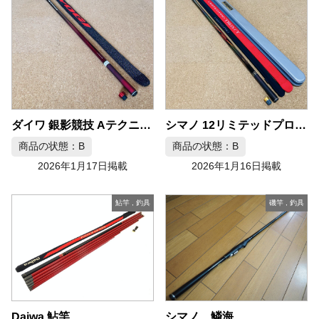
ダイワ 銀影競技 Aテクニカル 90
シマノ 12リミテッドプロ トラスティー type-R
商品の状態：B
商品の状態：B
2026年1月17日掲載
2026年1月16日掲載
鮎竿
,
釣具
磯竿
,
釣具
Daiwa 鮎竿
シマノ 鱗海