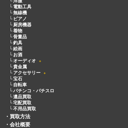
洋服
電動工具
無線機
ピアノ
厨房機器
着物
骨董品
釣具
絵画
お酒
オーディオ
＋
貴金属
アクセサリー
＋
宝石
自転車
パチンコ・パチスロ
遺品買取
宅配買取
不用品買取
・
買取方法
・
会社概要