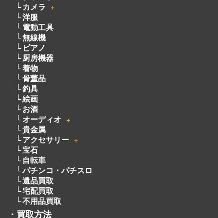
カメラ
＋
洋服
電動工具
無線機
ピアノ
厨房機器
着物
骨董品
釣具
絵画
お酒
オーディオ
＋
貴金属
アクセサリー
＋
宝石
自転車
パチンコ・パチスロ
遺品買取
宅配買取
不用品買取
・
買取方法