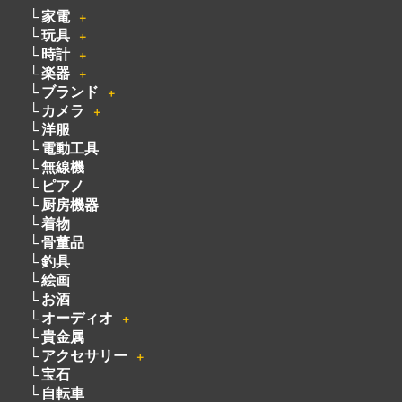
家電
＋
玩具
＋
時計
＋
楽器
＋
ブランド
＋
カメラ
＋
洋服
電動工具
無線機
ピアノ
厨房機器
着物
骨董品
釣具
絵画
お酒
オーディオ
＋
貴金属
アクセサリー
＋
宝石
自転車