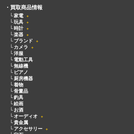
・
買取商品情報
家電
＋
玩具
＋
時計
＋
楽器
＋
ブランド
＋
カメラ
＋
洋服
電動工具
無線機
ピアノ
厨房機器
着物
骨董品
釣具
絵画
お酒
オーディオ
＋
貴金属
アクセサリー
＋