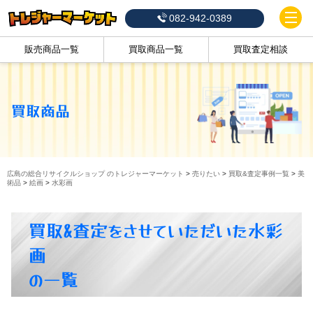
082-942-0389
販売商品一覧
買取商品一覧
買取査定相談
買取商品
広島の総合リサイクルショップ のトレジャーマーケット
>
売りたい
>
買取&査定事例一覧
>
美
術品
>
絵画
>
水彩画
買取&査定をさせていただいた水彩
画
の一覧