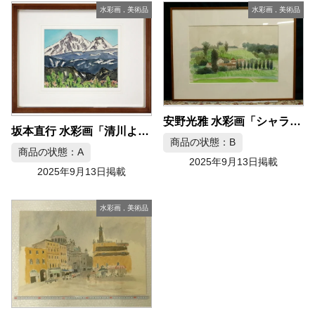
水彩画
,
美術品
水彩画
,
美術品
安野光雅 水彩画「シャランテ ロシュフォール」
坂本直行 水彩画「清川より黒岳と桂月岳」
商品の状態：B
商品の状態：A
2025年9月13日掲載
2025年9月13日掲載
水彩画
,
美術品