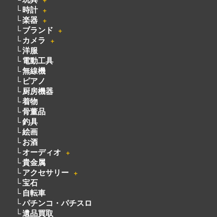
＋
時計
＋
楽器
＋
ブランド
＋
カメラ
＋
洋服
電動工具
無線機
ピアノ
厨房機器
着物
骨董品
釣具
絵画
お酒
オーディオ
＋
貴金属
アクセサリー
＋
宝石
自転車
パチンコ・パチスロ
遺品買取