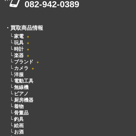
082-942-0389
・
買取商品情報
家電
＋
玩具
＋
時計
＋
楽器
＋
ブランド
＋
カメラ
＋
洋服
電動工具
無線機
ピアノ
厨房機器
着物
骨董品
釣具
絵画
お酒