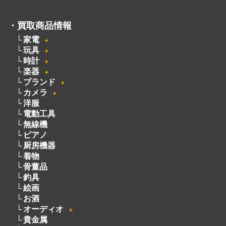
・
買取商品情報
家電
＋
玩具
＋
時計
＋
楽器
＋
ブランド
＋
カメラ
＋
洋服
電動工具
無線機
ピアノ
厨房機器
着物
骨董品
釣具
絵画
お酒
オーディオ
＋
貴金属