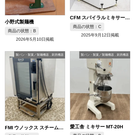
CFM スパイラルミキサー DM-25SYT
小野式製麺機
商品の状態：C
商品の状態：B
2025年9月12日掲載
2026年5月10日掲載
製パン・製菓／製麺機器
,
厨房機器
製パン・製菓／製麺機器
,
厨房機器
愛工舎 ミキサー MT-20H
FMI ウノックス スチームコンベクションオーブン XJBC-10EU-EPRM