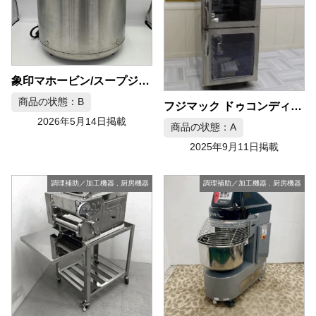
象印マホービン/スープジャー
商品の状態：B
フジマック ドゥコンディショナー NEOSYS FRDC322SA
2026年5月14日掲載
商品の状態：A
2025年9月11日掲載
調理補助／加工機器
,
厨房機器
調理補助／加工機器
,
厨房機器