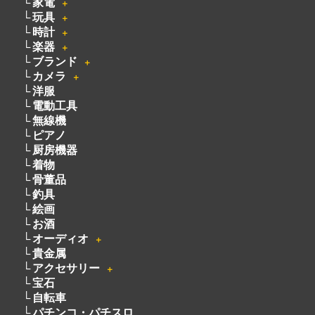
家電
＋
玩具
＋
時計
＋
楽器
＋
ブランド
＋
カメラ
＋
洋服
電動工具
無線機
ピアノ
厨房機器
着物
骨董品
釣具
絵画
お酒
オーディオ
＋
貴金属
アクセサリー
＋
宝石
自転車
パチンコ・パチスロ