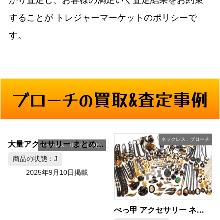
かり査定し、お客様の満足いく査定結果をお約束
することが
トレジャーマーケットのポリシーで
す。
ブローチの買取&査定事例
ネックレス
,
ブローチ
大量アクセサリー まとめ売り 約52kg
ネックレス
,
リング（指輪）
商品の状態：J
2025年9月10日掲載
べっ甲 アクセサリー ネックレス・ブローチ おまとめ