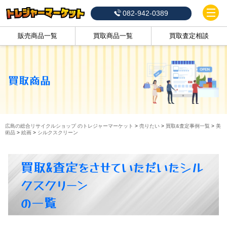
082-942-0389
販売商品一覧
買取商品一覧
買取査定相談
買取商品
広島の総合リサイクルショップ のトレジャーマーケット
>
売りたい
>
買取&査定事例一覧
>
美
術品
>
絵画
>
シルクスクリーン
買取&査定をさせていただいたシル
クスクリーン
の一覧