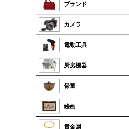
ブランド
カメラ
電動工具
厨房機器
骨董
絵画
貴金属