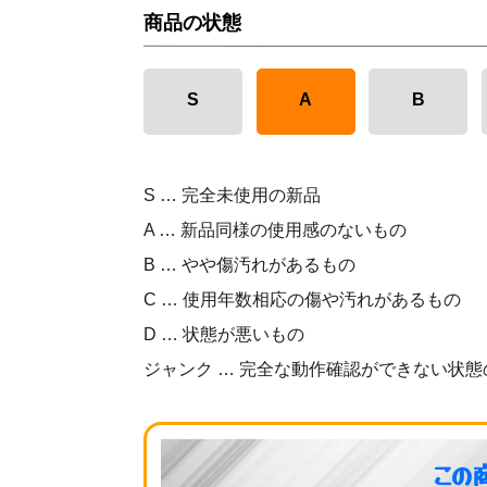
商品の状態
S
A
B
S … 完全未使用の新品
A … 新品同様の使用感のないもの
B … やや傷汚れがあるもの
C … 使用年数相応の傷や汚れがあるもの
D … 状態が悪いもの
ジャンク … 完全な動作確認ができない状態
この