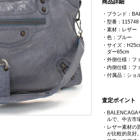
商品詳細
ブランド：BA
型番：115748
素材：レザー
色：ブルー
サイズ：H25cm
ダー65cm
外側仕様：ファ
内側仕様：ファ
付属品：ショ
査定ポイント
BALENCA
ルで、中古市
レザー素材の
が比較的良好