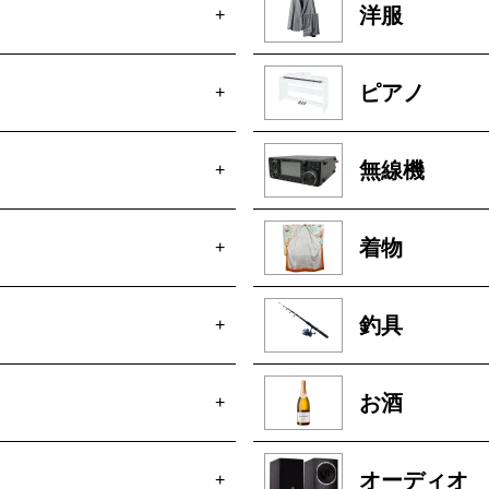
洋服
+
ピアノ
+
無線機
+
着物
+
釣具
+
お酒
+
オーディオ
+