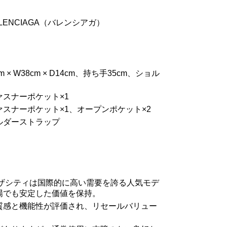
LENCIAGA（バレンシアガ）
 × W38cm × D14cm、持ち手35cm、ショル
スナーポケット×1
スナーポケット×1、オープンポケット×2
ルダーストラップ
GAザシティは国際的に高い需要を誇る人気モデ
場でも安定した価値を保持。
質感と機能性が評価され、リセールバリュー
。