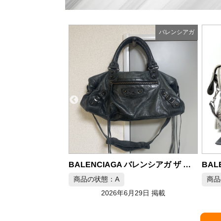
バレンシアガ
バレンシアガ
BALENCIAGA バレンシアガ ザ シティ 2way トートバッグ レザー ブラック
BALENCIAGA カバードシティ ジャイアント ショルダーバッグ グレー
商品の状態：A
商品
月29日 掲載
2026年6月28日 掲載