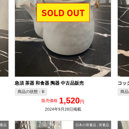
急須 茶器 和食器 陶器 中古品販売
コック
商品の状態：B
商品
1,520
販売価格
円
2024年9月28日掲載
董品
日本の骨董品
,
骨董品