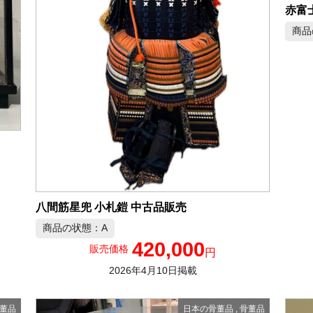
赤富
商品
八間筋星兜 小札鎧 中古品販売
商品の状態：A
420,000
販売価格
円
2026年4月10日掲載
董品
日本の骨董品
,
骨董品