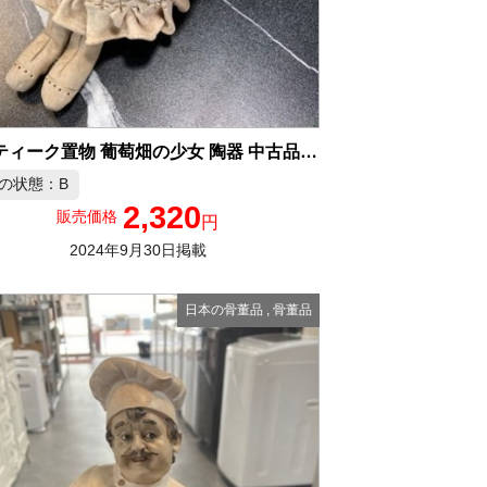
アンティーク置物 葡萄畑の少女 陶器 中古品販売
の状態：B
2,320
販売価格
円
2024年9月30日掲載
日本の骨董品
,
骨董品