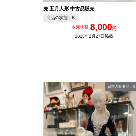
兜 五月人形 中古品販売
商品の状態：B
8,000
販売価格
円
2025年2月27日掲載
日本の骨董品
,
骨