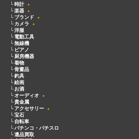
時計
＋
楽器
＋
ブランド
＋
カメラ
＋
洋服
電動工具
無線機
ピアノ
厨房機器
着物
骨董品
釣具
絵画
お酒
オーディオ
＋
貴金属
アクセサリー
＋
宝石
自転車
パチンコ・パチスロ
遺品買取