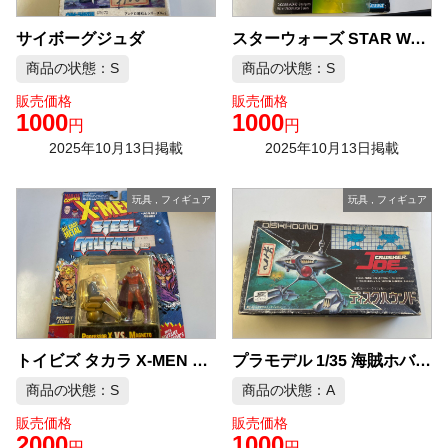
サイボーグジュダ
スターウォーズ STAR WARS THE POWER OF THE FORCE アクバー提督
商品の状態：S
商品の状態：S
販売価格
販売価格
1000
1000
円
円
2025年10月13日掲載
2025年10月13日掲載
玩具
,
フィギュア
玩具
,
フィギュア
トイビズ タカラ X-MEN スティール ミュータント プロフェッサーX VS マグニート ダイキャスト フィギュア
プラモデル 1/35 海賊ホバークラフト型ハンター ディスクハウンド 「クラッシャージョウ」 スケールアニメコレクションNo.9
商品の状態：S
商品の状態：A
販売価格
販売価格
2000
1000
円
円