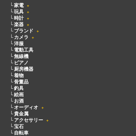
家電
＋
玩具
＋
時計
＋
楽器
＋
ブランド
＋
カメラ
＋
洋服
電動工具
無線機
ピアノ
厨房機器
着物
骨董品
釣具
絵画
お酒
オーディオ
＋
貴金属
アクセサリー
＋
宝石
自転車