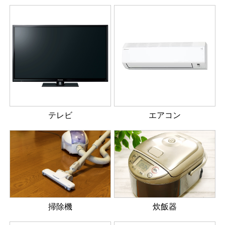
テレビ
エアコン
掃除機
炊飯器