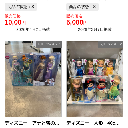
商品の状態：S
商品の状態：S
販売価格
販売価格
10,00
5,000
円
円
2026年4月2日掲載
2026年3月7日掲載
玩具
,
フィギュア
玩具
,
フィギュア
ディズニー 人形 40cm ドール 1点 中古品販売
ディズニー アナと雪の女王 人形 1点 中古品販売