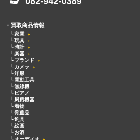
082-942-0389
・
買取商品情報
家電
＋
玩具
＋
時計
＋
楽器
＋
ブランド
＋
カメラ
＋
洋服
電動工具
無線機
ピアノ
厨房機器
着物
骨董品
釣具
絵画
お酒
オーディオ
＋