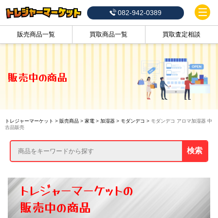
082-942-0389
販売商品一覧
買取商品一覧
買取査定相談
販売中の商品
トレジャーマーケット
>
販売商品
>
家電
>
加湿器
>
モダンデコ
>
モダンデコ アロマ加湿器 中
古品販売
検索
トレジャーマーケットの
販売中の商品