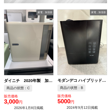
家電
,
加湿器
家電
,
加湿器
モダンデコ ハイブリッド加湿器 アロマ ブラック jxh003j リモコン付き 2020年式 中古品販売
ダイニチ 2020年製 加湿器 中古品販売
商品の状態：B
商品の状態：C
販売価格
販売価格
5000
3,000
円
円
2024年9月12日掲載
2026年1月8日掲載