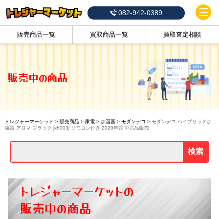
082-942-0389
販売商品一覧
買取商品一覧
買取査定相談
販売中の商品
トレジャーマーケット
>
販売商品
>
家電
>
加湿器
>
モダンデコ
>
モダンデコ ハイブリッド加
湿器 アロマ ブラック jxh003j リモコン付き 2020年式 中古品販売
検索
トレジャーマーケットの
販売中の商品