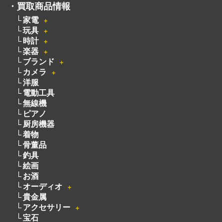
・
買取商品情報
家電
＋
玩具
＋
時計
＋
楽器
＋
ブランド
＋
カメラ
＋
洋服
電動工具
無線機
ピアノ
厨房機器
着物
骨董品
釣具
絵画
お酒
オーディオ
＋
貴金属
アクセサリー
＋
宝石