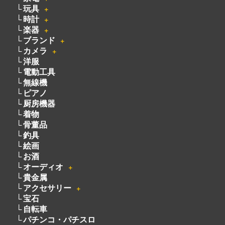
玩具
＋
時計
＋
楽器
＋
ブランド
＋
カメラ
＋
洋服
電動工具
無線機
ピアノ
厨房機器
着物
骨董品
釣具
絵画
お酒
オーディオ
＋
貴金属
アクセサリー
＋
宝石
自転車
パチンコ・パチスロ