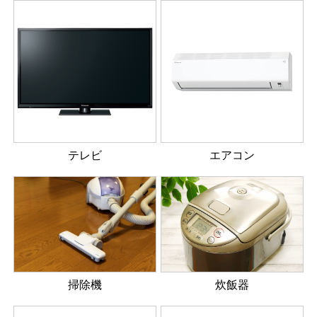
テレビ
エアコン
掃除機
炊飯器