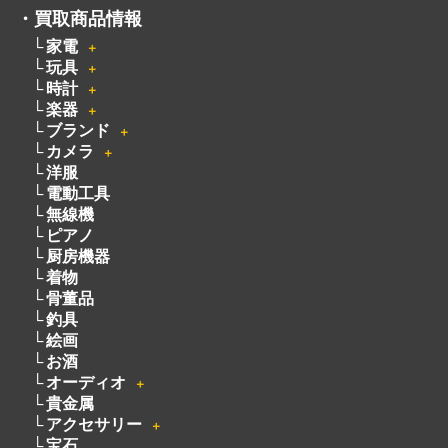
・
買取商品情報
家電
＋
玩具
＋
時計
＋
楽器
＋
ブランド
＋
カメラ
＋
洋服
電動工具
無線機
ピアノ
厨房機器
着物
骨董品
釣具
絵画
お酒
オーディオ
＋
貴金属
アクセサリー
＋
宝石