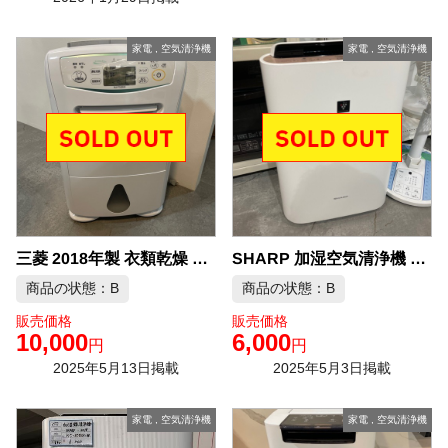
家電
,
空気清浄機
家電
,
空気清浄機
三菱 2018年製 衣類乾燥 除湿器 中古品販売
SHARP 加湿空気清浄機 2019年製 中古品販売
商品の状態：B
商品の状態：B
販売価格
販売価格
10,000
6,000
円
円
2025年5月13日掲載
2025年5月3日掲載
家電
,
空気清浄機
家電
,
空気清浄機